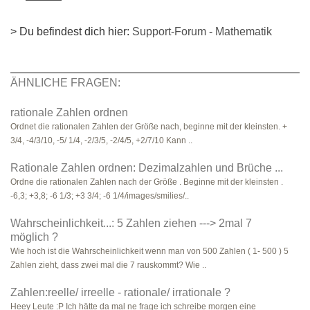
> Du befindest dich hier:
Support-Forum
-
Mathematik
ÄHNLICHE FRAGEN:
rationale Zahlen ordnen
Ordnet die rationalen Zahlen der Größe nach, beginne mit der kleinsten. +
3/4, -4/3/10, -5/ 1/4, -2/3/5, -2/4/5, +2/7/10 Kann ..
Rationale Zahlen ordnen: Dezimalzahlen und Brüche ...
Ordne die rationalen Zahlen nach der Größe . Beginne mit der kleinsten .
-6,3; +3,8; -6 1/3; +3 3/4; -6 1/4/images/smilies/..
Wahrscheinlichkeit...: 5 Zahlen ziehen ---> 2mal 7
möglich ?
Wie hoch ist die Wahrscheinlichkeit wenn man von 500 Zahlen ( 1- 500 ) 5
Zahlen zieht, dass zwei mal die 7 rauskommt? Wie ..
Zahlen:reelle/ irreelle - rationale/ irrationale ?
Heey Leute :P Ich hätte da mal ne frage ich schreibe morgen eine