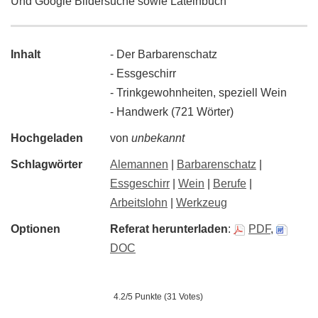
Und Google Bildersuche sowie Lateinbuch
Inhalt
- Der Barbarenschatz
- Essgeschirr
- Trinkgewohnheiten, speziell Wein
- Handwerk (721 Wörter)
Hochgeladen
von
unbekannt
Schlagwörter
Alemannen
|
Barbarenschatz
|
Essgeschirr
|
Wein
|
Berufe
|
Arbeitslohn
|
Werkzeug
Optionen
Referat herunterladen
:
PDF
,
DOC
4.2/5 Punkte (31 Votes)