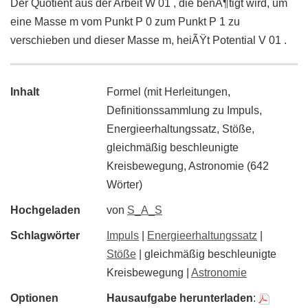
Der Quotient aus der Arbeit W 01 , die benÃ¶tigt wird, um
eine Masse m vom Punkt P 0 zum Punkt P 1 zu
verschieben und dieser Masse m, heiÃŸt Potential V 01 .
Inhalt
Formel (mit Herleitungen,
Definitionssammlung zu Impuls,
Energieerhaltungssatz, Stöße,
gleichmäßig beschleunigte
Kreisbewegung, Astronomie (642
Wörter)
Hochgeladen
von
S_A_S
Schlagwörter
Impuls
|
Energieerhaltungssatz
|
Stöße
| gleichmäßig beschleunigte
Kreisbewegung |
Astronomie
Optionen
Hausaufgabe herunterladen
: