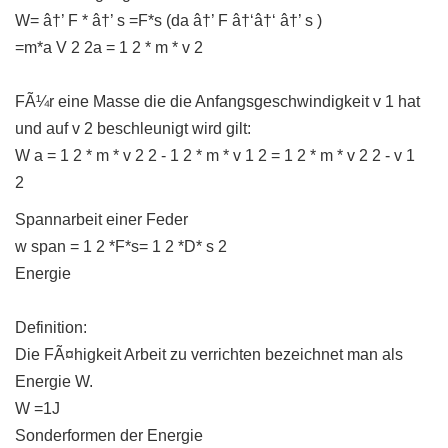
W= â†’ F * â†’ s =F*s (da â†’ F â†‘â†‘ â†’ s )
=m*a V 2 2a = 1 2 * m * v 2
FÃ¼r eine Masse die die Anfangsgeschwindigkeit v 1 hat
und auf v 2 beschleunigt wird gilt:
W a = 1 2 * m * v 2 2 - 1 2 * m * v 1 2 = 1 2 * m * v 2 2 - v 1
2
Spannarbeit einer Feder
w span = 1 2 *F*s= 1 2 *D* s 2
Energie
Definition:
Die FÃ¤higkeit Arbeit zu verrichten bezeichnet man als
Energie W.
W =1J
Sonderformen der Energie