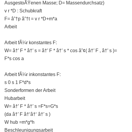
AusgestoÃŸenen Masse; D= Massendurchsatz)
v r *D : Schubkraft
F= âˆ†p âˆ†t = v r *D+m*a
Arbeit
Arbeit fÃ¼r konstantes F:
W= â†’ F * â†’ s = â†’ F * â†’ s * cos âˆ¢( â†’ F , â†’ s )=
F*s cos a
Arbeit fÃ¼r inkonstantes F:
s 0 s 1 F*d*s
Sonderformen der Arbeit
Hubarbeit
W= â†’ F * â†’ s =F*s=G*s
(da â†’ F â†‘â†‘ â†’ s )
W hub =m*g*h
Beschleunigungsarbeit