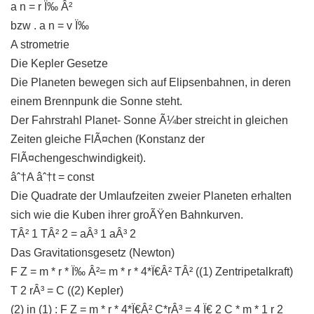
a n = r Ï‰ Â²
bzw . a n = v Ï‰
A strometrie
Die Kepler Gesetze
Die Planeten bewegen sich auf Elipsenbahnen, in deren
einem Brennpunk die Sonne steht.
Der Fahrstrahl Planet- Sonne Ã¼ber streicht in gleichen
Zeiten gleiche FlÃ¤chen (Konstanz der
FlÃ¤chengeschwindigkeit).
âˆ†A âˆ†t = const
Die Quadrate der Umlaufzeiten zweier Planeten erhalten
sich wie die Kuben ihrer groÃŸen Bahnkurven.
TÂ² 1 TÂ² 2 = aÂ³ 1 aÂ³ 2
Das Gravitationsgesetz (Newton)
F Z = m * r * Ï‰ Â²= m * r * 4*Ï€Â² TÂ² ((1) Zentripetalkraft)
T 2 rÂ³ = C ((2) Kepler)
(2) in (1) : F Z = m * r * 4*Ï€Â² C*rÂ³ = 4 Ï€ 2 C * m * 1 r 2