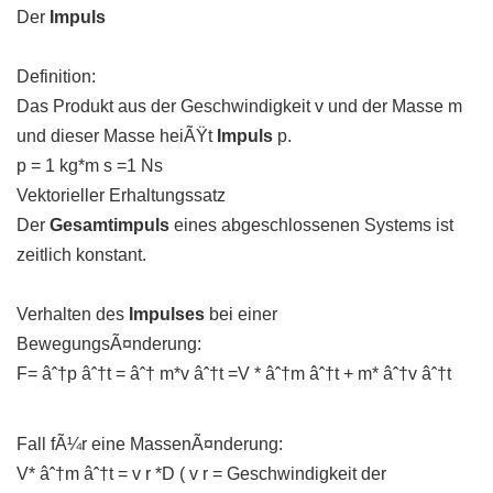
Der
Impuls
Definition:
Das Produkt aus der Geschwindigkeit v und der Masse m
und dieser Masse heiÃŸt
Impuls
p.
p = 1 kg*m s =1 Ns
Vektorieller Erhaltungssatz
Der
Gesamtimpuls
eines abgeschlossenen Systems ist
zeitlich konstant.
Verhalten des
Impulses
bei einer
BewegungsÃ¤nderung:
F= âˆ†p âˆ†t = âˆ† m*v âˆ†t =V * âˆ†m âˆ†t + m* âˆ†v âˆ†t
Fall fÃ¼r eine MassenÃ¤nderung:
V* âˆ†m âˆ†t = v r *D ( v r = Geschwindigkeit der