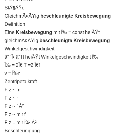
StÃ¶ÃŸe
GleichmÃ¤ÃŸig
beschleunigte Kreisbewegung
Definition
Eine
Kreisbewegung
mit Ï‰ = const heiÃŸt
gleichmÃ¤ÃŸig
beschleunigte Kreisbewegung
Winkelgeschwindigkeit
âˆ†Ï• âˆ†t heiÃŸt Winkelgeschwindigkeit Ï‰
Ï‰ = 2Ï€ T =2 Ï€f
v = Ï‰r
Zentripetalkraft
F z ~ m
F z ~ r
F z ~ f Â²
F z ~ m r f
F z = m r Ï‰ Â²
Beschleunigung