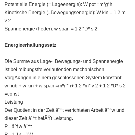
Potentielle Energie (= Lageenergie): W pot =m*g*h
Kinetische Energie (=Bewegungsenergie): W kin = 1 2 m
v 2
Spannenergie (Feder): w span = 1 2 *D* s 2
Energieerhaltungssatz
:
Die Summe aus Lage-, Bewegungs- und Spannenergie
ist bei reibungsfreiverlaufenden mechanischen
VorgÃ¤ngen in einem geschlossenen System konstant:
w hub + w kin + w span =m*g*h+ 1 2 *m* v 2 + 1 2 *D* s 2
=const
Leistung
Der Quotient in der Zeit âˆ†t verrichteten Arbeit âˆ†w und
dieser Zeit âˆ†t heiÃŸt Leistung.
P= âˆ†w âˆ†t
P =1 J s =1W