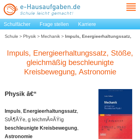
Schulfächer
Frage stellen
Karriere
Schule
>
Physik
>
Mechanik
>
Impuls, Energieerhaltungssatz,
Stöße, gleichmäßig beschleunigte Kreisbewegung,
Astronomie
Impuls, Energieerhaltungssatz, Stöße,
gleichmäßig beschleunigte
Kreisbewegung, Astronomie
Physik â€“
Impuls
,
Energieerhaltungssatz
,
StÃ¶ÃŸe, g leichmÃ¤ÃŸig
beschleunigte Kreisbewegung
,
Astronomie