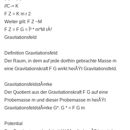
//C-> K
F Z = K m r 2
Weiter gilt: F Z ~M
F Z = F G = Î³ * m*M rÂ²
Gravitationsfeld
Definition Gravitationsfeld
Der Raum, in dem auf jede dorthin gebrachte Masse m
eine Gravitationskraft F G wirkt heiÃŸt Gravitationsfeld.
GravitationsfeldstÃ¤rke
Der Quotient aus der Gravitationskraft F G auf eine
Probemasse m und dieser Probemasse m heiÃŸt
GravitationsfeldstÃ¤rke G*. G * = F G m
Potential