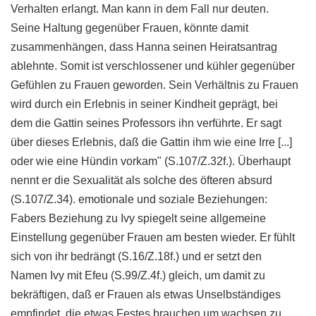
Verhalten erlangt. Man kann in dem Fall nur deuten.
Seine Haltung gegenüber Frauen, könnte damit
zusammenhängen, dass Hanna seinen Heiratsantrag
ablehnte. Somit ist verschlossener und kühler gegenüber
Gefühlen zu Frauen geworden. Sein Verhältnis zu Frauen
wird durch ein Erlebnis in seiner Kindheit geprägt, bei
dem die Gattin seines Professors ihn verführte. Er sagt
über dieses Erlebnis, daß die Gattin ihm wie eine Irre [...]
oder wie eine Hündin vorkam" (S.107/Z.32f.). Überhaupt
nennt er die Sexualität als solche des öfteren absurd
(S.107/Z.34). emotionale und soziale Beziehungen:
Fabers Beziehung zu Ivy spiegelt seine allgemeine
Einstellung gegenüber Frauen am besten wieder. Er fühlt
sich von ihr bedrängt (S.16/Z.18f.) und er setzt den
Namen Ivy mit Efeu (S.99/Z.4f.) gleich, um damit zu
bekräftigen, daß er Frauen als etwas Unselbständiges
empfindet, die etwas Festes brauchen um wachsen zu