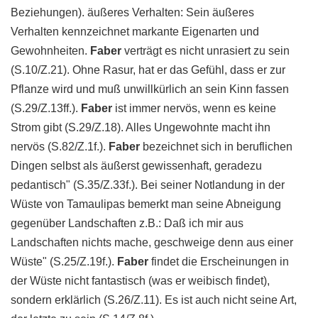
Beziehungen). äußeres Verhalten: Sein äußeres
Verhalten kennzeichnet markante Eigenarten und
Gewohnheiten.
Faber
verträgt es nicht unrasiert zu sein
(S.10/Z.21). Ohne Rasur, hat er das Gefühl, dass er zur
Pflanze wird und muß unwillkürlich an sein Kinn fassen
(S.29/Z.13ff.).
Faber
ist immer nervös, wenn es keine
Strom gibt (S.29/Z.18). Alles Ungewohnte macht ihn
nervös (S.82/Z.1f.).
Faber
bezeichnet sich in beruflichen
Dingen selbst als äußerst gewissenhaft, geradezu
pedantisch" (S.35/Z.33f.). Bei seiner Notlandung in der
Wüste von Tamaulipas bemerkt man seine Abneigung
gegenüber Landschaften z.B.: Daß ich mir aus
Landschaften nichts mache, geschweige denn aus einer
Wüste" (S.25/Z.19f.).
Faber
findet die Erscheinungen in
der Wüste nicht fantastisch (was er weibisch findet),
sondern erklärlich (S.26/Z.11). Es ist auch nicht seine Art,