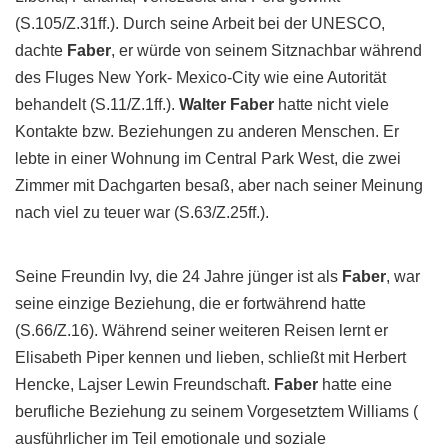
(S.105/Z.31ff.). Durch seine Arbeit bei der UNESCO,
dachte
Faber
, er würde von seinem Sitznachbar während
des Fluges New York- Mexico-City wie eine Autorität
behandelt (S.11/Z.1ff.).
Walter
Faber
hatte nicht viele
Kontakte bzw. Beziehungen zu anderen Menschen. Er
lebte in einer Wohnung im Central Park West, die zwei
Zimmer mit Dachgarten besaß, aber nach seiner Meinung
nach viel zu teuer war (S.63/Z.25ff.).
Seine Freundin Ivy, die 24 Jahre jünger ist als
Faber
, war
seine einzige Beziehung, die er fortwährend hatte
(S.66/Z.16). Während seiner weiteren Reisen lernt er
Elisabeth Piper kennen und lieben, schließt mit Herbert
Hencke, Lajser Lewin Freundschaft.
Faber
hatte eine
berufliche Beziehung zu seinem Vorgesetztem Williams (
ausführlicher im Teil emotionale und soziale