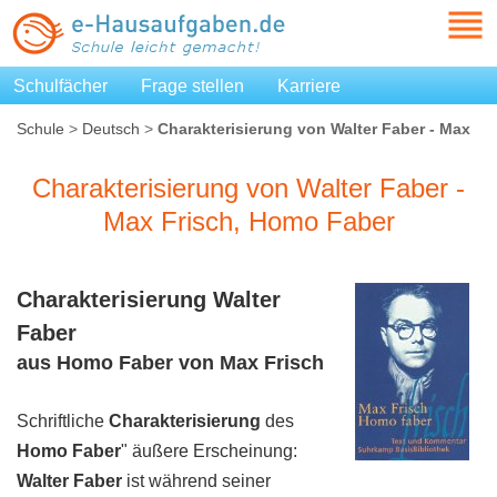
Schulfächer
Frage stellen
Karriere
Schule
>
Deutsch
>
Charakterisierung von Walter Faber - Max
Frisch, Homo Faber
Charakterisierung von Walter Faber -
Max Frisch, Homo Faber
Charakterisierung
Walter
Faber
aus
Homo
Faber
von
Max
Frisch
Schriftliche
Charakterisierung
des
Homo
Faber
" äußere Erscheinung:
Walter
Faber
ist während seiner