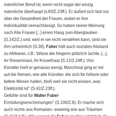
männlicher Beruf ist, wenn nicht sogar der einzig
männliche überhaupt (s.83/Z.23ff.). Er äußert sich fast nur
über die Gesamtheit der Frauen, wobei er ihre
Individualität vernachlässigt. So haben seiner Meinung
nach Alle Frauen [...] einen Hang zum Aberglauben
(S.142/Z.) und, weil er sie nicht verstehen kann, sind sie
ihm unheimlich (S.38).
Faber
hält auch sozialen Abstand
zu Afrikaner, z.B.: Wieso die Negerin plötzlich lachte, [...],
ihr Riesenmaul, ihr Kruselhaar (S.12/Z.24ff.). Von
Künstler hielt er genauso wenig: Manchmal ging er mir
auf die Nerven, wie alle Künstler, die sich für höhere oder
tiefere Wesen halten, bloß weil sie nicht wissen, was
Elektrizität ist" (S.42/Z.23ff.).
Gefühle sind für
Walter
Faber
Ermüdungserscheinungen" (S.100/Z.6). Er mache sich
auch nichts aus Romanen- sowenig wie aus Träumen