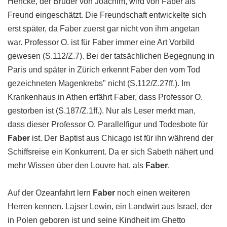
Hencke, der Bruder von Joachim, wird von Faber als
Freund eingeschätzt. Die Freundschaft entwickelte sich
erst später, da Faber zuerst gar nicht von ihm angetan
war. Professor O. ist für Faber immer eine Art Vorbild
gewesen (S.112/Z.7). Bei der tatsächlichen Begegnung in
Paris und später in Zürich erkennt Faber den vom Tod
gezeichneten Magenkrebs" nicht (S.112/Z.27ff.). Im
Krankenhaus in Athen erfährt Faber, dass Professor O.
gestorben ist (S.187/Z.1ff.). Nur als Leser merkt man,
dass dieser Professor O. Parallelfigur und Todesbote für
Faber
ist. Der Baptist aus Chicago ist für ihn während der
Schiffsreise ein Konkurrent. Da er sich Sabeth nähert und
mehr Wissen über den Louvre hat, als
Faber
.
Auf der Ozeanfahrt lern
Faber
noch einen weiteren
Herren kennen. Lajser Lewin, ein Landwirt aus Israel, der
in Polen geboren ist und seine Kindheit im Ghetto