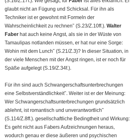
(S.16/Z.17f.). Wie gesagt, für
Faber
ist alles erklärlich. Er
glaubt nicht an Fügung und Schicksal. Für ihn als
Techniker ist er gewohnt mit Formeln der
Wahrscheinlichkeit zu rechnen" (S.23/Z.10ff.).
Walter
Faber
hat auch keine Angst, als sie in der Wüste von
Tamaulipas notlanden müssen, er hat nur eine Sorge:
Wohin mit dem Lunch" (S.21/Z.3)? In dieser Situation, in
der viele Menschen mit der Angst ringen, ist er noch für
Späße aufgelegt (S.19/Z.34f.).
Für ihn sind auch Schwangerschaftsunterbrechungen
eine Selbstverständlichkeit". Weiter ist er der Meinung:
Wer Schwangerschaftsunterbrechungen grundsätzlich
ablehnt, ist romantisch und unverantwortlich"
(S.114/Z.8ff.). gesellschaftliche Bedingtheit und Wirkung:
Es geht nicht aus Fabers Aufzeichnungen heraus,
wodurch genau er diese äußeren und psychischen