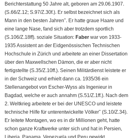
Berichterstattung 50 Jahre alt, geboren am 29.06.1907.
(S.66/Z.12; S.97/Z.30f.). Er selbst bezeichnet sich als
Mann in den besten Jahren". Er hatte graue Haare und
eine lange Nase, fand sich aber trotzdem sportlich
(S.106/Z.18ff). soziale Situation:
Faber
war von 1933-
1935 Assistent an der Eidgenössischen Technischen
Hochschule in Zürich und arbeitete an einer Dissertation
über den Maxwellschen Dämon, die er aber nicht
fertigstellte (S.35/Z.10ff.). Seinen Militärdienst leistete er
in der Schweiz und erhielt dann ca. 1935/36 ein
Stellenangebot von Escher-Wyss als Ingenieur in
Bagdad, welche er auch annahm (S.51/Z.1ff.). Nach dem
2. Weltkrieg arbeitete er bei der UNESCO und leistete
technische Hilfe für unterentwickelte Völker" (S.10/Z.34).
Er leitete Montagen, wo es in dir Millionen geht, hatte
schon ganze Kraftwerke unter sich und hat in Persien,
Liberia, Panama, Venezuela und Peru gewirkt