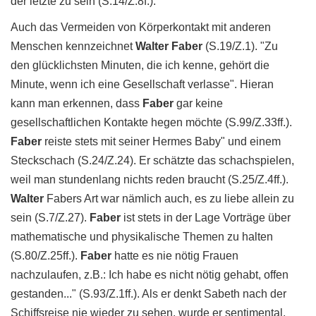
der letzte zu sein (S.14/Z.8f.).
Auch das Vermeiden von Körperkontakt mit anderen
Menschen kennzeichnet
Walter
Faber
(S.19/Z.1). "Zu
den glücklichsten Minuten, die ich kenne, gehört die
Minute, wenn ich eine Gesellschaft verlasse". Hieran
kann man erkennen, dass
Faber
gar keine
gesellschaftlichen Kontakte hegen möchte (S.99/Z.33ff.).
Faber
reiste stets mit seiner Hermes Baby" und einem
Steckschach (S.24/Z.24). Er schätzte das schachspielen,
weil man stundenlang nichts reden braucht (S.25/Z.4ff.).
Walter
Fabers Art war nämlich auch, es zu liebe allein zu
sein (S.7/Z.27).
Faber
ist stets in der Lage Vorträge über
mathematische und physikalische Themen zu halten
(S.80/Z.25ff.).
Faber
hatte es nie nötig Frauen
nachzulaufen, z.B.: Ich habe es nicht nötig gehabt, offen
gestanden..." (S.93/Z.1ff.). Als er denkt Sabeth nach der
Schiffsreise nie wieder zu sehen, wurde er sentimental,