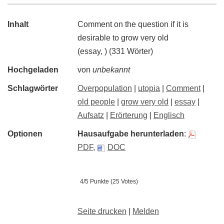
Inhalt
Comment on the question if it is
desirable to grow very old
(essay, ) (331 Wörter)
Hochgeladen
von
unbekannt
Schlagwörter
Overpopulation
|
utopia
|
Comment
|
old people
|
grow very old
|
essay
|
Aufsatz
|
Erörterung
|
Englisch
Optionen
Hausaufgabe herunterladen
:
PDF
,
DOC
4/5 Punkte (25 Votes)
Seite drucken
|
Melden