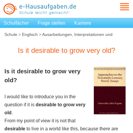
Schulfächer
Frage stellen
Karriere
Schule
>
Englisch
>
Ausarbeitungen, Interpretationen und
Zusammenfassungen
>
Is it desirable to grow very old?
Is it desirable to grow very old?
Is it
desirable to grow very
old
?
I would like to introduce you in the
question if it is
desirable to grow very
old
.
From my point of view it is not that
desirable
to live in a world like this, because there are