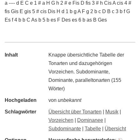
a ---- d E C e 1 # a H G h 2 # e Fis D fis 3 # h Cis A cis 4 #
fis Gis E gis 5 # cis Dis H d 1 b g A F g 2 b c D B c 3 b f G
Es f 4 b b C As b 5 b es F Des es 6 b as B Ges
Inhalt
Knappe übersichtliche Tabelle der
Tonarten und dazugehörigen
Vorzeichen. Subdominante,
Dominante, paralleltonarten (155
Wörter)
Hochgeladen
von
unbekannt
Schlagwörter
Übersicht über Tonarten
|
Musik
|
Vorzeichen
|
Dominanee
|
Subdominante
|
Tabelle
|
Übersicht