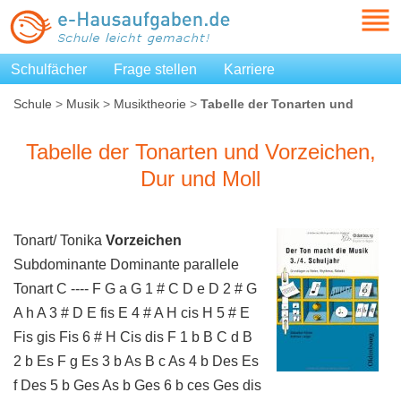
Schulfächer
Frage stellen
Karriere
Schule
>
Musik
>
Musiktheorie
>
Tabelle der Tonarten und
Vorzeichen, Dur und Moll
Tabelle der Tonarten und Vorzeichen,
Dur und Moll
Tonart/ Tonika
Vorzeichen
Subdominante Dominante parallele
Tonart C ---- F G a G 1 # C D e D 2 # G
A h A 3 # D E fis E 4 # A H cis H 5 # E
Fis gis Fis 6 # H Cis dis F 1 b B C d B
2 b Es F g Es 3 b As B c As 4 b Des Es
f Des 5 b Ges As b Ges 6 b ces Ges dis