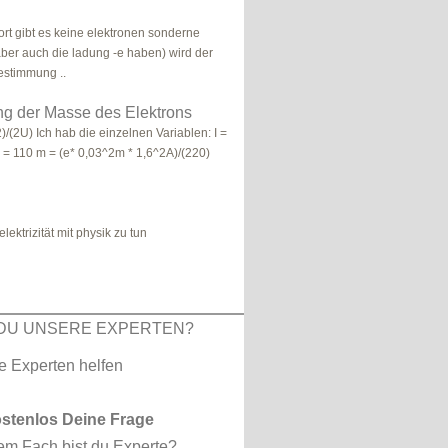
ort gibt es keine elektronen sonderne
ber auch die ladung -e haben) wird der
estimmung ..
g der Masse des Elektrons
/(2U) Ich hab die einzelnen Variablen: I =
 = 110 m = (e* 0,03^2m * 1,6^2A)/(220)
elektrizität mit physik zu tun
DU UNSERE EXPERTEN?
ostenlos Deine Frage
em Fach bist du Experte?