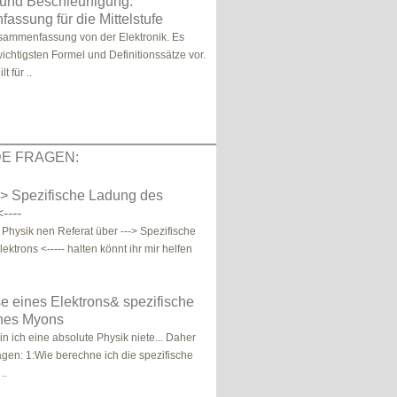
 und Beschleunigung:
ssung für die Mittelstufe
usammenfassung von der Elektronik. Es
chtigsten Formel und Definitionssätze vor.
t für ..
E FRAGEN:
--> Spezifische Ladung des
----
 Physik nen Referat über ---> Spezifische
ktrons <----- halten könnt ihr mir helfen
 eines Elektrons& spezifische
nes Myons
bin ich eine absolute Physik niete... Daher
agen: 1:Wie berechne ich die spezifische
..