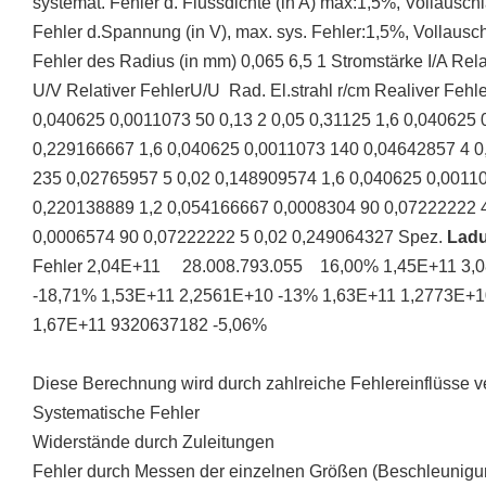
systemat. Fehler d. Flussdichte (in A) max:1,5%, Vollausc
Fehler d.Spannung (in V), max. sys. Fehler:1,5%, Vollausc
Fehler des Radius (in mm) 0,065 6,5 1 Stromstärke I/A Rel
U/V Relativer FehlerU/U Rad. El.strahl r/cm Realiver Fehle
0,040625 0,0011073 50 0,13 2 0,05 0,31125 1,6 0,040625
0,229166667 1,6 0,040625 0,0011073 140 0,04642857 4 0
235 0,02765957 5 0,02 0,148909574 1,6 0,040625 0,0011
0,220138889 1,2 0,054166667 0,0008304 90 0,07222222 
0,0006574 90 0,07222222 5 0,02 0,249064327 Spez.
Lad
Fehler 2,04E+11 28.008.793.055 16,00% 1,45E+11 3,0
-18,71% 1,53E+11 2,2561E+10 -13% 1,63E+11 1,2773E+1
1,67E+11 9320637182 -5,06%
Diese Berechnung wird durch zahlreiche Fehlereinflüsse ve
Systematische Fehler
Widerstände durch Zuleitungen
Fehler durch Messen der einzelnen Größen (Beschleunigu