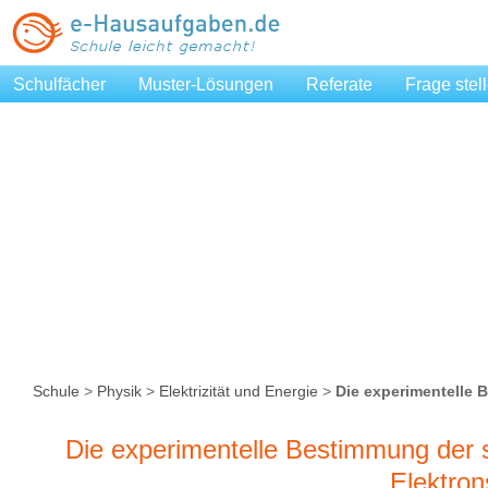
Schulfächer
Muster-Lösungen
Referate
Frage stel
Schule
>
Physik
>
Elektrizität und Energie
>
Die experimentelle
Elektrons
Die experimentelle Bestimmung der 
Elektron