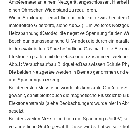
Ampèremeter an einem Netzgerät angeschlossen. Hierbei be
einen Ohmschen Widerstand zu regulieren.
Wie in Abbildung 1 ersichtlich befindet sich zwischen dem
materiefreie Glasröhre, siehe Abb.2 ). Ein weiteres Netzgerä
Heizspannung (Katode), die negative Spannung für den We
Beschleunigungsspannung U (Anode),die durch ein paralle
in der evakuierten Röhre befindliche Gas macht die Elektron
Elektronen prallen mit den Gasatomen zusammen, welche 
Abb.1: Versuchsaufbau Bildquelle:Basiswissen Schule Ph
Die beiden Netzgeräte werden in Betrieb genommen und e
und Spannungen erzeugt.
Bei der ersten Messreihe wurde als konstante Größe die S
gewählt, damit bleibt auch die magnetische Flussdichte B 
Elektronenstrahls (siehe Beobachtungen) wurde hier in A
gesetzt.
Bei der zweiten Messreihe blieb die Spannung (U=90V) kon
veränderliche Größe gewählt. Diese wird schrittweise erhöh