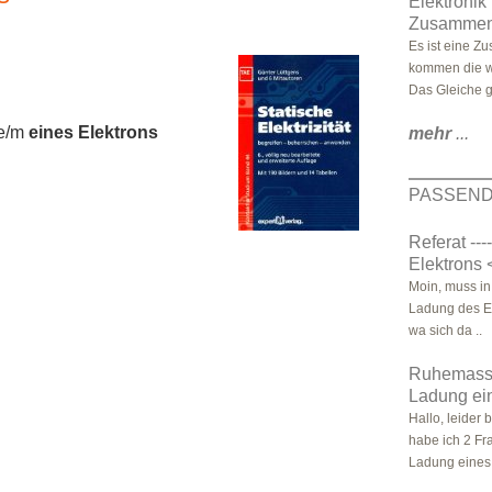
Elektronik
Zusammenfa
Es ist eine Z
kommen die wi
Das Gleiche gil
e/m
eines Elektrons
mehr
...
PASSEND
Referat --
Elektrons <
Moin, muss in
Ladung des Ele
wa sich da ..
Ruhemasse
Ladung ei
Hallo, leider 
habe ich 2 Fr
Ladung eines 