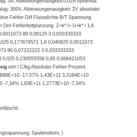
hlag: 3A, Ableseungenauigkeit:0,02A systemat.
hlag: 300V, Ableseungenauigkeit: 2V absoluter
ative Fehler DI/I Flussdichte B/T Spannung
r Dr/r Fehlerfortplanzung Z=k* I+ U+k* r 1,6
 0,0011073 80 0,08125 3 0,033333333
,025 0,177678571 1,6 0,040625 0,0011073
073 90 0,07222222 3 0,033333333
4 0,025 0,230555556 0,95 0,068421053
ung
e/m / C/kg Absoluter Fehler Prozent.
898E+10 -17,57% 1,43E+11 3,3164E+10
0 -7,34% 1,63E+11 1,2773E+10 -7,34%
rfälscht:
ngsspannung, Spulenstrom, )