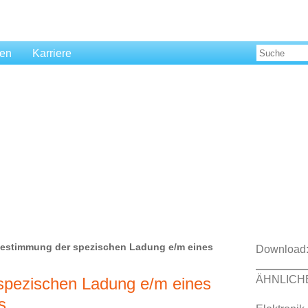
len
Karriere
 Bestimmung der spezischen Ladung e/m eines
Download
ÄHNLICH
spezischen Ladung e/m eines
s