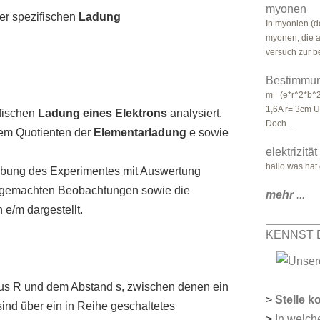
myonen
er spezifischen
Ladung
In myonien (d
myonen, die a
versuch zur b
Bestimmun
m= (e*r^2*b^2)
1,6A r= 3cm U
fischen
Ladung eines Elektrons
analysiert.
Doch ..
dem Quotienten der
Elementarladung
e sowie
elektrizität
hallo was hat 
ibung des Experimentes mit Auswertung
ie gemachten Beobachtungen sowie die
mehr
...
 e/m dargestellt.
KENNST 
ius R und dem Abstand s, zwischen denen ein
>
Stelle k
nd über ein in Reihe geschaltetes
>
In welch