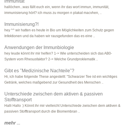
immunität
hallöchen...was fällt euch ein, wenn ihr das wort immun, immunität,
immunisierung hört? ich muss zu morgen n plakat macvhen, ..
Immunisierung?!
hey ^^ wir hatten es heute in Bio um Möglichkeiten zum Schutz gegen
Infektionen und da haben wir rausgefunden das es eine ..
Anwendungen der Immunbiologie
hey leude könnt ihr mir helfen? 1-> Wie unterscheiden sich das AB0-
System vom Rhesusfaktor? 2-> Welche Grundproklematik ..
Gibt es "Medizinische Nachteile"?
Hi, ich habe folgende These angestellt: "Schwarzer Tee ist ein wichtiges
Getränk, welches maßgebend zur Gesundheit des Menschen ..
Unterschiede zwischen dem aktiven & passiven
Stofftransport
Halli Hallo :) Könnt ihr mir vielleicht Unterschiede zwischen dem aktiven &
passiven Stofftransport durch die Biomembran ..
mehr
...