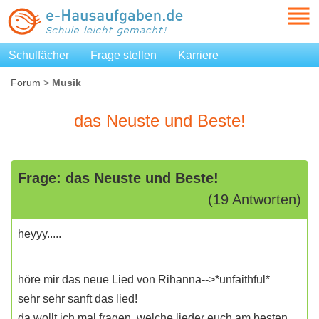
Schulfächer
Frage stellen
Karriere
Forum
>
Musik
das Neuste und Beste!
Frage: das Neuste und Beste!
(19 Antworten)
heyyy.....
höre mir das neue Lied von Rihanna-->*unfaithful*
sehr sehr sanft das lied!
da wollt ich mal fragen, welche lieder euch am besten