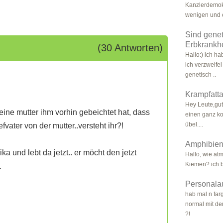
Kanzlerdemok
wenigen und e
Sind genet
Erbkrankhe
(30 Antworten)
Hallo:) ich h
ich verzweifel
genetisch ..
Krampfatt
Hey Leute,gut
seine mutter ihm vorhin gebeichtet hat, dass
einen ganz ko
übel....
fvater von der mutter..versteht ihr?!
Amphibien
ka und lebt da jetzt.. er möcht den jetzt
Hallo, wie at
Kiemen? ich b
.
Personala
hab mal n fa
normal mit de
?!