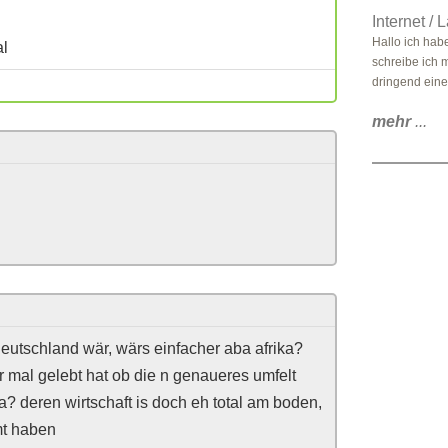
Internet /
Hallo ich habe
al
schreibe ich 
dringend einen
mehr
...
deutschland wär, wärs einfacher aba afrika?
r mal gelebt hat ob die n genaueres umfelt
a? deren wirtschaft is doch eh total am boden,
mt haben