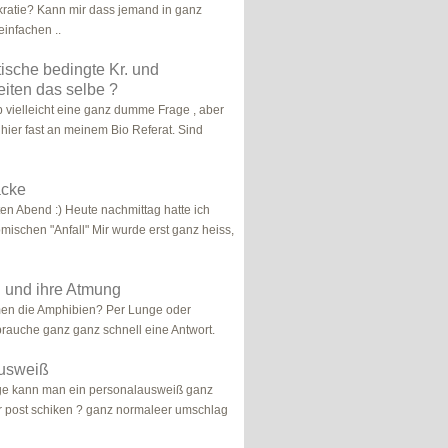
ratie? Kann mir dass jemand in ganz
infachen ..
ische bedingte Kr. und
iten das selbe ?
ab vielleicht eine ganz dumme Frage , aber
 hier fast an meinem Bio Referat. Sind
acke
en Abend :) Heute nachmittag hatte ich
mischen "Anfall" Mir wurde erst ganz heiss,
 und ihre Atmung
men die Amphibien? Per Lunge oder
rauche ganz ganz schnell eine Antwort.
usweiß
rge kann man ein personalausweiß ganz
r post schiken ? ganz normaleer umschlag