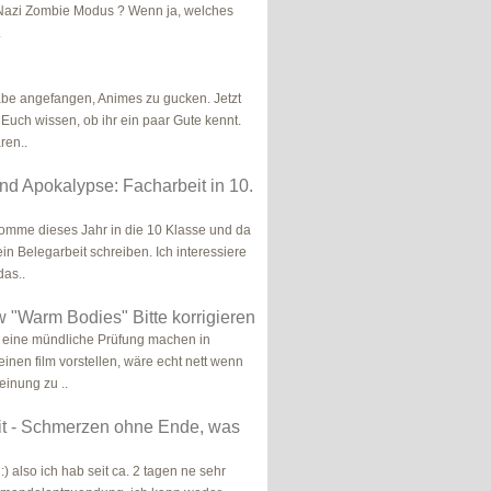
 Nazi Zombie Modus ? Wenn ja, welches
.
habe angefangen, Animes zu gucken. Jetzt
 Euch wissen, ob ihr ein paar Gute kennt.
ren..
d Apokalypse: Facharbeit in 10.
komme dieses Jahr in die 10 Klasse und da
in Belegarbeit schreiben. Ich interessiere
das..
w "Warm Bodies" Bitte korrigieren
 eine mündliche Prüfung machen in
inen film vorstellen, wäre echt nett wenn
einung zu ..
t - Schmerzen ohne Ende, was
 :) also ich hab seit ca. 2 tagen ne sehr