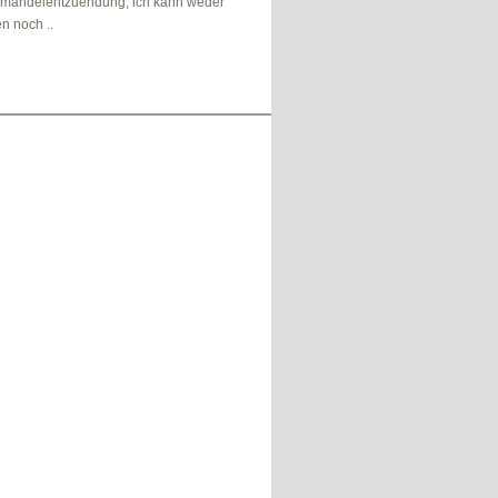
 mandelentzuendung, ich kann weder
n noch ..