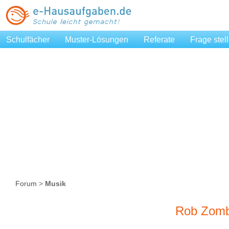
Schulfächer
Muster-Lösungen
Referate
Frage stel
Forum
>
Musik
Rob Zomb