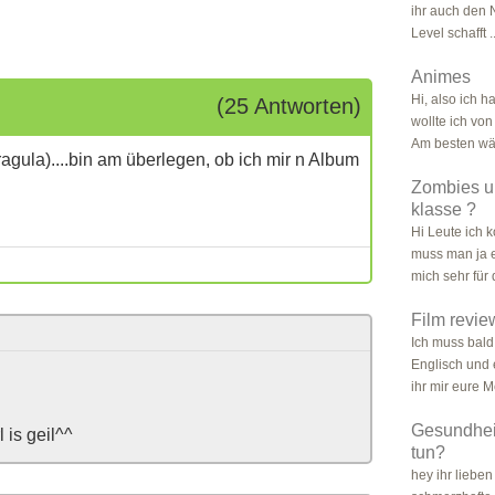
ihr auch den
Level schafft .
Animes
Hi, also ich 
(25 Antworten)
wollte ich von
Am besten wä
agula)....bin am überlegen, ob ich mir n Album
Zombies un
klasse ?
Hi Leute ich 
muss man ja e
mich sehr für 
Film revie
Ich muss bald
Englisch und e
ihr mir eure M
Gesundhei
l is geil^^
tun?
hey ihr lieben