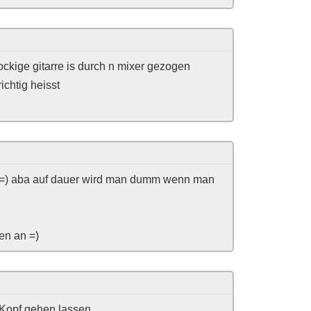
rockige gitarre is durch n mixer gezogen
ichtig heisst
 so =) aba auf dauer wird man dumm wenn man
en an =)
 Kopf gehen lassen