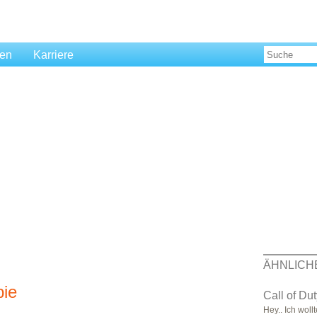
len
Karriere
ÄHNLICH
ie
Call of Du
Hey.. Ich woll