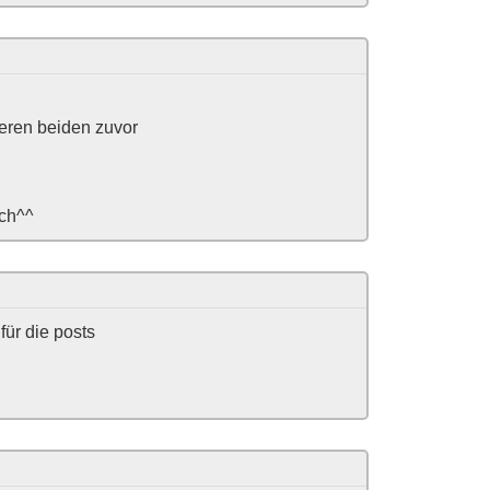
deren beiden zuvor
ich^^
für die posts