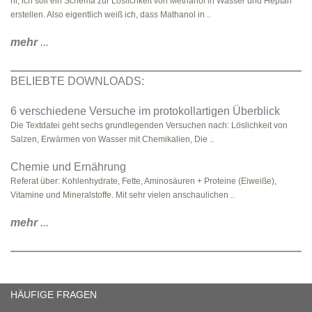
hi, ich soll ein Schema zur Löslichkeit von Methanol in Wasser und Heptan
erstellen. Also eigentlich weiß ich, dass Mathanol in ..
mehr
...
BELIEBTE DOWNLOADS:
6 verschiedene Versuche im protokollartigen Überblick
Die Textdatei geht sechs grundlegenden Versuchen nach: Löslichkeit von
Salzen, Erwärmen von Wasser mit Chemikalien, Die ..
Chemie und Ernährung
Referat über: Kohlenhydrate, Fette, Aminosäuren + Proteine (Eiweiße),
Vitamine und Mineralstoffe. Mit sehr vielen anschaulichen ..
mehr
...
HÄUFIGE FRAGEN