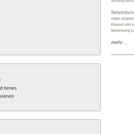
ahnung hat,ma
Bewerbung
Hallo zusamm
Klausur und w
Bewerbung sc
mehr
...
:
d tienes
 vienes