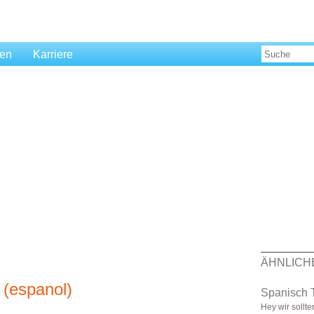
len
Karriere
ÄHNLICH
 (espanol)
Spanisch T
Hey wir sollt