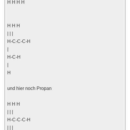
H H H H
H H H
| | |
H-C-C-C-H
|
H-C-H
|
H
und hier noch Propan
H H H
| | |
H-C-C-C-H
| | |