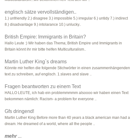
englisch sätze vervollständigen..
1.) unfriendly 2.) disagree 3.) impossible 5.) irregular 6.) untidy 7.) indirect
8.) disadvantage 9.) intolarance 10.) unlucky..
British Empire: Immigrants in Britain?
Hallo Leute :) Wir haben das Thema; British Empire und Immigrants in
Britain könnt ihr mir bitte helfen Multiculturalism..
Martin Luther King`s dreams
Könnte mir helfen die folgende Stichwörter in einen zusammenhängenden
text zu schreiben, auf englisch. 1.slaves and slave ..
Fragen beantworten zu einem Text
HALLO LEUTE, ich hab ein problemmmmm alsoooo wir haben einen Text
bekommen nämlich: Racism- a problem for everyone ..
Gfs dringend!
Martin Luther King Before more than 40 years a black american man had a
dream. He dreamed of a world, where all the people ..
mehr
...