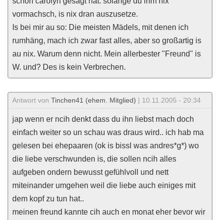
schon carolyn gesagt hat: solange du ihm nix
vormachsch, is nix dran auszusetze.
Is bei mir au so: Die meisten Mädels, mit denen ich
rumhäng, mach ich zwar fast alles, aber so großartig is
au nix. Warum denn nicht. Mein allerbester "Freund" is
W. und? Des is kein Verbrechen.
Antwort von
Tinchen41 (ehem. Mitglied)
| 10.11.2005 - 20:34
jap wenn er ncih denkt dass du ihn liebst mach doch
einfach weiter so un schau was draus wird.. ich hab ma
gelesen bei ehepaaren (ok is bissl was andres*g*) wo
die liebe verschwunden is, die sollen ncih alles
aufgeben ondern bewusst gefühlvoll und nett
miteinander umgehen weil die liebe auch einiges mit
dem kopf zu tun hat..
meinen freund kannte cih auch en monat eher bevor wir