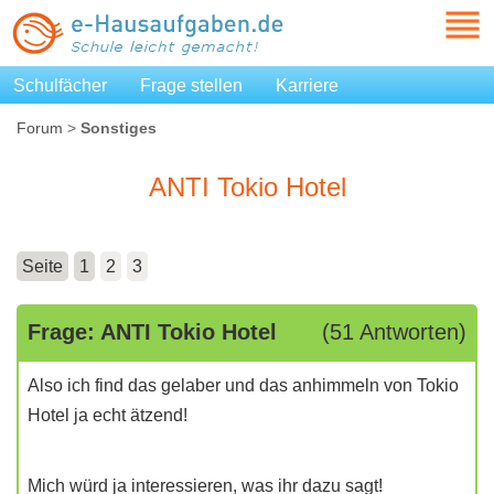
Schulfächer
Frage stellen
Karriere
Forum
>
Sonstiges
ANTI Tokio Hotel
Seite
1
2
3
Frage: ANTI Tokio Hotel
(51 Antworten)
Also ich find das gelaber und das anhimmeln von Tokio
Hotel ja echt ätzend!
Mich würd ja interessieren, was ihr dazu sagt!