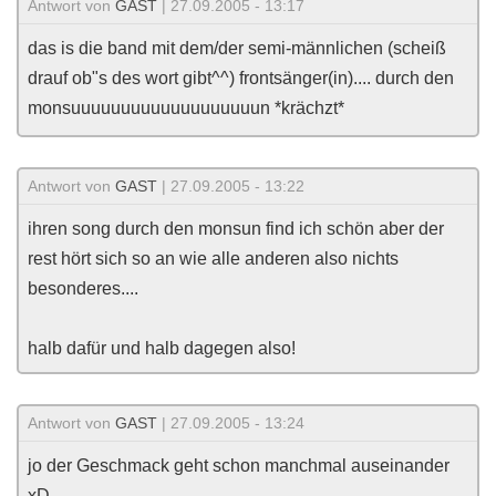
Antwort von
GAST
| 27.09.2005 - 13:17
das is die band mit dem/der semi-männlichen (scheiß
drauf ob"s des wort gibt^^) frontsänger(in).... durch den
monsuuuuuuuuuuuuuuuuuuun *krächzt*
Antwort von
GAST
| 27.09.2005 - 13:22
ihren song durch den monsun find ich schön aber der
rest hört sich so an wie alle anderen also nichts
besonderes....
halb dafür und halb dagegen also!
Antwort von
GAST
| 27.09.2005 - 13:24
jo der Geschmack geht schon manchmal auseinander
xD