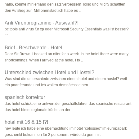
hallo, könnte mir jemand den satz verbessern Tokio und M city schafften
den Aufstieg zur ´Millionenstadt ich habe es ..
Anti Virenprogramme - Auswahl?!
pc tools anti virus für xp oder Microsoft Security Essentials was ist besser?
^^
Brief - Beschwerde - Hotel
Dear Sir Brown, I booked an offer for a week. In the hotel there were many
shortcomings. When I arrived at the hotel, I to ..
Unterschied zwischen Hotel und Hostel?
Was sind die unterschiede zwischen einem hotel und einem hostel? weil
ein paar freunde und ich wollen demnächst einen ..
spanisch korrektur
das hotel schickt eine antwort der geschäftsführer das spanische restaurant
das hotel bietet regionale küche an der ..
hotel mit 16 & 15 !?!
hey leute ich habe eine übernachtung im hotel "colosseo" im europapark
geschenkt bekommen für 2 personen.. würde da gern mit ..