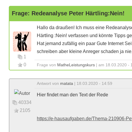
Frage: Redeanalyse Peter Härtling:Nein!
Hallo da draußen! Ich muss eine Redeanalyse,
Härtling :Nein! verfassen und könnte Tipps g
Hat jemand zufällig ein paar Gute Internet Se
schreiben aber kleine Anreger schaden ja nie
1
0
Frage von
MatheLeistungskurs
| am 18.03.2020 - 
Antwort von
matata
| 18.03.2020 - 14:59
Hier findet man den Text der Rede
40334
2105
https://e-hausaufgaben.de/Thema-210906-Pe