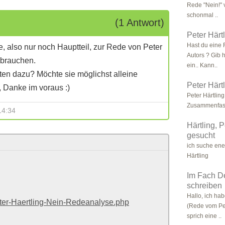
Rede "Nein!" 
schonmal ..
(1 Antwort)
Peter Härt
Hast du eine F
 also nur noch Hauptteil, zur Rede von Peter
Autors ? Gib h
ebrauchen.
ein.. Kann..
iten dazu? Möchte sie möglichst alleine
Peter Härt
, Danke im voraus :)
Peter Härtlin
Zusammenfass
14:34
Härtling, 
gesucht
ich suche ene
Härtling
Im Fach De
schreiben
Hallo, ich ha
ter-Haertling-Nein-Redeanalyse.php
(Rede vom Pe
sprich eine ..