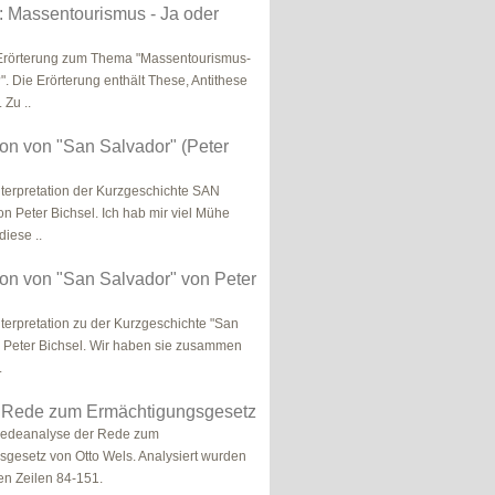
: Massentourismus - Ja oder
rörterung zum Thema "Massentourismus-
". Die Erörterung enthält These, Antithese
 Zu ..
tion von "San Salvador" (Peter
Interpretation der Kurzgeschichte SAN
Peter Bichsel. Ich hab mir viel Mühe
iese ..
tion von "San Salvador" von Peter
nterpretation zu der Kurzgeschichte "San
 Peter Bichsel. Wir haben sie zusammen
.
: Rede zum Ermächtigungsgesetz
 Redeanalyse der Rede zum
gesetz von Otto Wels. Analysiert wurden
en Zeilen 84-151.