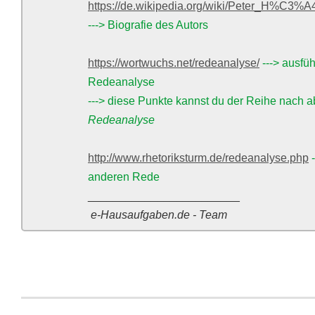
https://de.wikipedia.org/wiki/Peter_H%C3%A4
---> Biografie des Autors
https://wortwuchs.net/redeanalyse/
---> ausfü
Redeanalyse
---> diese Punkte kannst du der Reihe nach a
Redeanalyse
http://www.rhetoriksturm.de/redeanalyse.php
anderen Rede
________________________
e-Hausaufgaben.de - Team