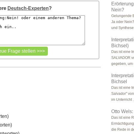
Erörterung
sere
Deutsch-Experten
?
Nein?
Gelungende E
Ja oder Nein?
und Synthese.
Interpreta
Bichsel)
Das ist eine 
SALVADOR von 
gegeben, um d
Interpreta
Bichsel
Das ist eine I
Salvador" von
im Unterricht .
Otto Wels
ten)
Das ist eine
Ermächtigungs
orten)
die Rede in d
ntworten)