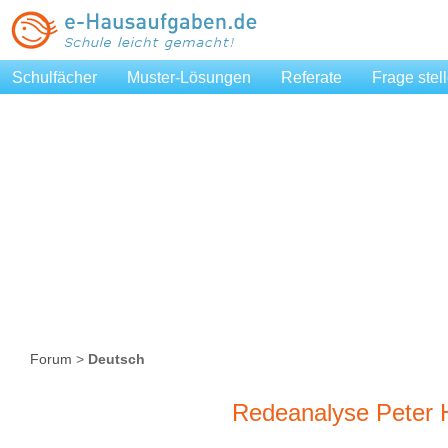
Schulfächer
Muster-Lösungen
Referate
Frage stel
Forum
>
Deutsch
Redeanalyse Peter H