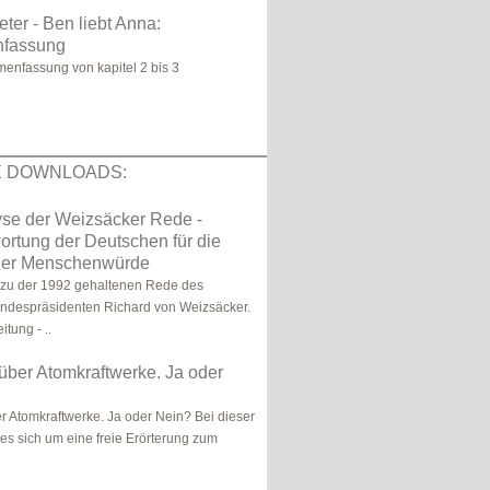
eter - Ben liebt Anna:
fassung
enfassung von kapitel 2 bis 3
E DOWNLOADS:
se der Weizsäcker Rede -
ortung der Deutschen für die
der Menschenwürde
zu der 1992 gehaltenen Rede des
ndespräsidenten Richard von Weizsäcker.
itung - ..
über Atomkraftwerke. Ja oder
r Atomkraftwerke. Ja oder Nein? Bei dieser
 es sich um eine freie Erörterung zum