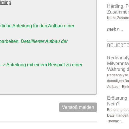
rtling
Härtling, P
Zusammen
Kurze Zusamm
hrliche Anleitung für den Aufbau einer
mehr
...
barbeiten:
Detaillierter Aufbau der
BELIEBT
Redeanaly
Mitverantw
---> Anleitung mit einem Beispiel zu einer
Wahrung 
Redeanalyse 
damaligen Bu
Aufbau: - Einle
Eröterung 
Nein?
Verstoß melden
Eröterung übe
Datei handelt
Thema: "..