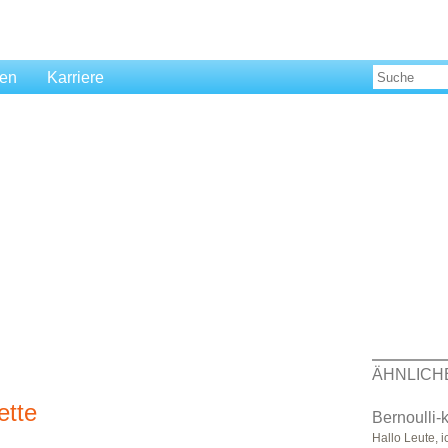
len
Karriere
ÄHNLICH
ette
Bernoulli-k
Hallo Leute, 