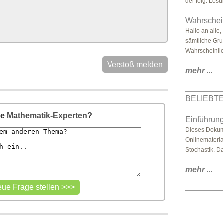
der folg. Lös
Wahrschei
Hallo an alle,
sämtliche Gru
Wahrscheinlic
Verstoß melden
mehr
...
BELIEBT
re
Mathematik-Experten
?
Einführung
Dieses Dokume
Onlinemateri
Stochastik. D
mehr
...