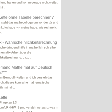
ilung halten und komm gerade nicht weiter.
ht ..
Kette ohne Tabelle berechnen?
steht das mathecolloquium vor der tür und
nkblockade >.< meine frage: wie rechne ich
..
 - Wahrscheinlichkeitsrechnung
uche dringend hilfe in mathe! Ich schreibe
hematik-Arbeit über die
hkeitsrechnung, dazu..
jemand Mathe mal auf Deutsch
n?^^
um Bernoulli-Ketten und ich versteh das
nicht dieses komische mathematische
hr mir vllt..
Kette
 Frage zu 1.3
r.com/bRNHWhB.png versteh net ganz was in