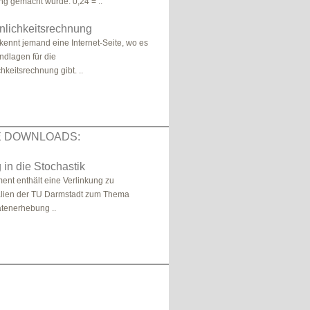
ung gemacht wurde. 0,24 = ..
nlichkeitsrechnung
 kennt jemand eine Internet-Seite, wo es
ndlagen für die
hkeitsrechnung gibt. ..
E DOWNLOADS:
 in die Stochastik
nt enthält eine Verlinkung zu
alien der TU Darmstadt zum Thema
atenerhebung ..