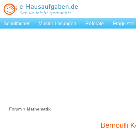
Schulfächer
Muster-Lösungen
Referate
Frage stel
Forum
>
Mathematik
Bernoulli K