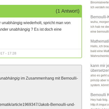
Binomialverte
Ich versteh nic
(1 Antwort)
Bernoulli-
wuhu, morgen 
r unabhängig wiederholt, spricht man von
ich hab ne de
ander unabhängig ? Es ist doch eine
eine bernoulli-
Mathematik
Hallo, ich bra
bald eine Mat
17 - 17:28
Wahrscheinlic
kann mir 
übersetze
also es geht 
unabhängig
im Zusammenhang mit Bernoulli-
prinzip aber 
system. könnt i
Bernoulli 
Hey hab folg.
ematik/article1969347/Jakob-Bernoulli-und-
http://i.imgu