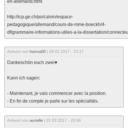
en-allemand.html
http://icp.ge.ch/po/calvin/espace-
pedagogique/allemand/cours-de-mme-boeckh/4-
df/grammaire-informations-utiles-a-la-dissertation/connecte
Antwort von
hanna00
| 28.02.2017 - 23:17
Dankeschön euch zwei♥
Kann ich sagen:
- Maintenant, je vais commencer avec la position.
- En fin de compte je parle sur les spécialités.
Antwort von
aurielle
| 01.03.2017 - 20:56