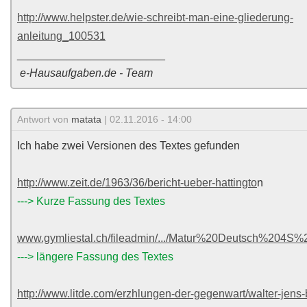
http://www.helpster.de/wie-schreibt-man-eine-gliederung-
anleitung_100531
________________________
e-Hausaufgaben.de - Team
Antwort von
matata
| 02.11.2016 - 14:00
Ich habe zwei Versionen des Textes gefunden
http://www.zeit.de/1963/36/bericht-ueber-hattingto
n
---> Kurze Fassung des Textes
www.gymliestal.ch/fileadmin/.../Matur%20Deutsch%204S%
---> längere Fassung des Textes
http://www.litde.com/erzhlungen-der-gegenwart/walter-jens-b