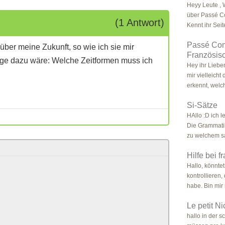
Heyy Leute , 
über Passé Co
(1 Antwort)
Kennt ihr Seit
Passé Com
über meine Zukunft, so wie ich sie mir
Französisc
age dazu wäre: Welche Zeitformen muss ich
Hey ihr Liebe
mir vielleich
erkennt, welch
Si-Sätze
HAllo :D ich l
Die Grammatik
zu welchem sa
Hilfe bei 
Hallo, könntet
kontrollieren,
habe. Bin mir 
Le petit N
hallo in der s