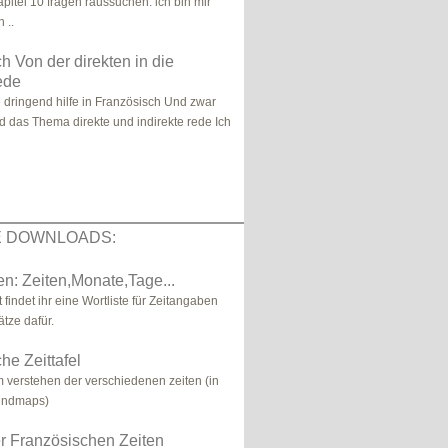
pitel 10 fragen raussuchen. ich bin mir
 ..
h Von der direkten in die
rede
 dringend hilfe in Französisch Und zwar
d das Thema direkte und indirekte rede Ich
E DOWNLOADS:
n: Zeiten,Monate,Tage...
 findet ihr eine Wortliste für Zeitangaben
tze dafür.
he Zeittafel
m verstehen der verschiedenen zeiten (in
indmaps)
r Französischen Zeiten