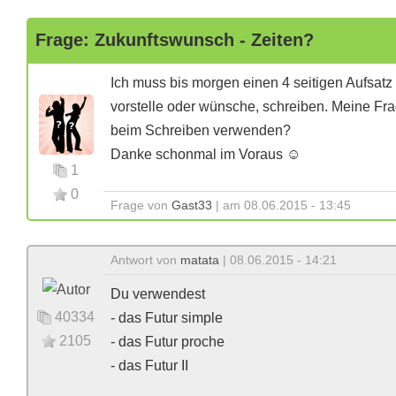
Frage: Zukunftswunsch - Zeiten?
Ich muss bis morgen einen 4 seitigen Aufsatz 
vorstelle oder wünsche, schreiben. Meine Fr
beim Schreiben verwenden?
Danke schonmal im Voraus ☺️
1
0
Frage von
Gast33
| am 08.06.2015 - 13:45
Antwort von
matata
| 08.06.2015 - 14:21
Du verwendest
40334
- das Futur simple
2105
- das Futur proche
- das Futur II