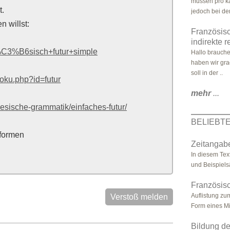
müssen pro ka
t.
jedoch bei den
 willst:
Französisc
indirekte 
z%C3%B6sisch+futur+simple
Hallo brauche
haben wir gra
soll in der ..
doku.php?id=futur
mehr
...
oesische-grammatik/einfaches-futur/
BELIEBT
tformen
Zeitangabe
In diesem Text
und Beispielsä
Französisc
Auflistung zu
Verstoß melden
Form eines M
Bildung de