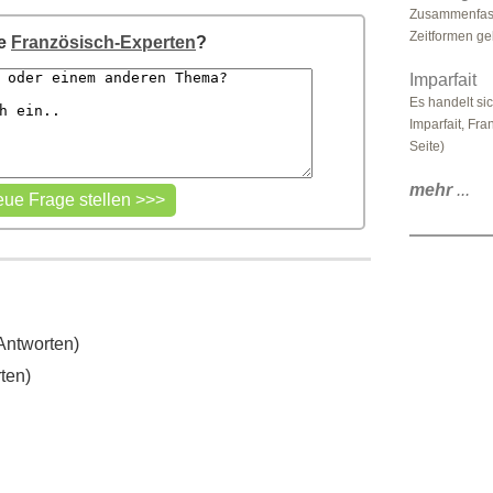
Zusammenfass
Zeitformen ge
re
Französisch-Experten
?
Imparfait
Es handelt si
Imparfait, Fra
Seite)
mehr
...
Antworten)
ten)