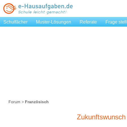
Schulfächer
Muster-Lösungen
Referate
Frage stel
Forum
>
Französisch
Zukunftswunsch 