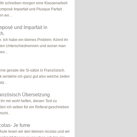
Wir schreiben morgen eine Klassenarbeit
mposé Imparfait und Plusque Parfait .
en wo ..
posé und Imparfait in
h.
n. Ich habe ein kleines Problem. Könnt ihr
t den Unterschiednennen und woran man
es ..
erne gerade die Si-sätze in Französisch.
 verstehe ich ganz gut also welche zeiten
tz ..
französisch Übersetzung
 ihr mir wohl helfen, diesen Text zu
 den ich selber für ein Referat geschrieben
nicht..
icolas- Je fume
chule lesen wir den kleinen nicolas und wir