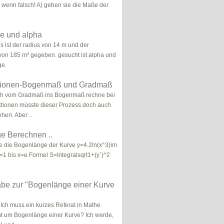
e wenn falsch! A) geben sie die Maße der
e und alpha
s ist der radius von 14 m und der
 von 185 m² gegeben. gesucht ist alpha und
ge.
tionen-Bogenmaß und Gradmaß
ch vom Gradmaß ins Bogenmaß rechne bei
tionen müsste dieser Prozess doch auch
hen. Aber ..
e Berechnen ..
e die Bogenlänge der Kurve y=4.2ln(x^3)im
x=1 bis x=e Formel S=Integralsqrt1+(y`)^2
abe zur "Bogenlänge einer Kurve
Ich muss ein kurzes Referat in Mathe
ht um Bogenlänge einer Kurve? Ich werde,