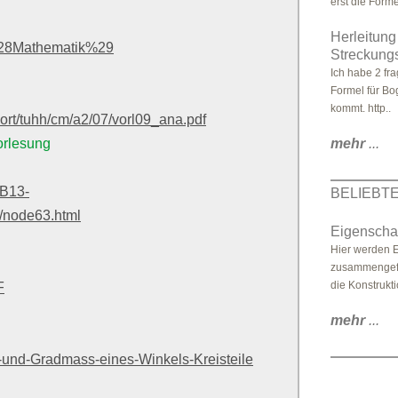
erst die Forme
Herleitun
%28Mathematik%29
Streckungs
Ich habe 2 fr
Formel für Bo
kommt. http..
ort/tuhh/cm/a2/07/vorl09_ana.pdf
orlesung
mehr
...
FB13-
BELIEBT
/node63.html
Eigenscha
Hier werden E
zusammengefa
die Konstrukti
F
mehr
...
-und-Gradmass-eines-Winkels-Kreisteile