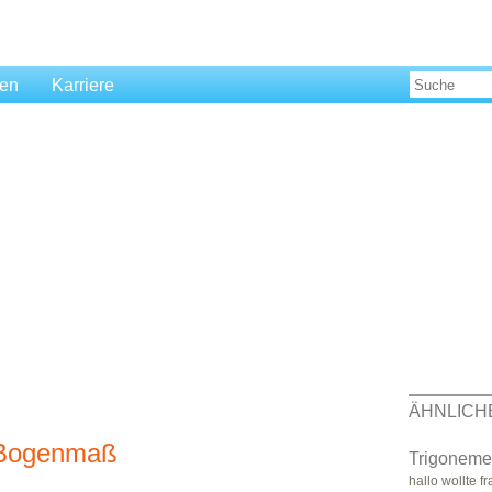
len
Karriere
ÄHNLICH
 Bogenmaß
Trigonemet
hallo wollte 