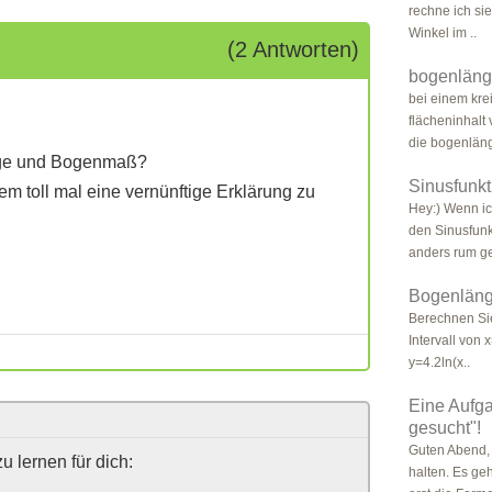
rechne ich si
Winkel im ..
(2 Antworten)
bogenläng
bei einem krei
flächeninhalt
die bogenlän
änge und Bogenmaß?
Sinusfunk
em toll mal eine vernünftige Erklärung zu
Hey:) Wenn i
den Sinusfunk
anders rum ge
Bogenläng
Berechnen Si
Intervall von 
y=4.2ln(x..
Eine Aufg
gesucht"!
Guten Abend, 
 lernen für dich:
halten. Es ge