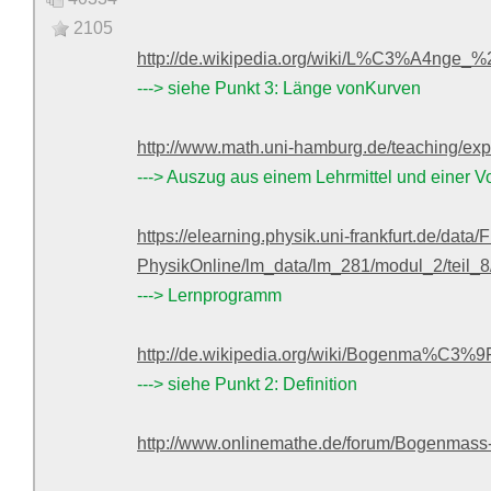
2105
http://de.wikipedia.org/wiki/L%C3%A4nge_
---> siehe Punkt 3: Länge vonKurven
http://www.math.uni-hamburg.de/teaching/exp
---> Auszug aus einem Lehrmittel und einer V
https://elearning.physik.uni-frankfurt.de/data/
PhysikOnline/lm_data/lm_281/modul_2/teil_8
---> Lernprogramm
http://de.wikipedia.org/wiki/Bogenma%C3%9
---> siehe Punkt 2: Definition
http://www.onlinemathe.de/forum/Bogenmass