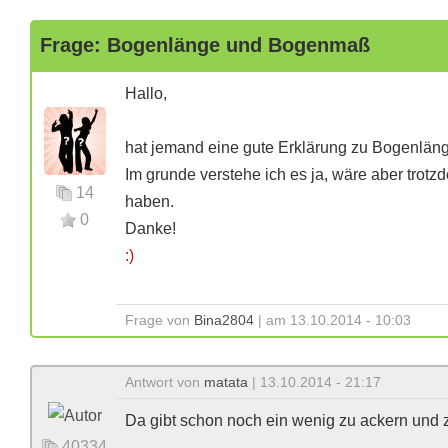
Frage: Bogenlänge und Bogenmaß
Hallo,
hat jemand eine gute Erklärung zu Bogenl
Im grunde verstehe ich es ja, wäre aber trotzd
14
haben.
0
Danke!
:)
Frage von
Bina2804
| am 13.10.2014 - 10:03
Antwort von
matata
| 13.10.2014 - 21:17
Da gibt schon noch ein wenig zu ackern und zu
40334