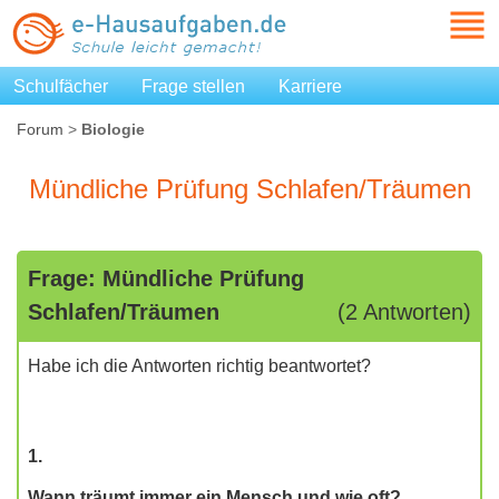
Schulfächer
Frage stellen
Karriere
Forum
>
Biologie
Mündliche Prüfung Schlafen/Träumen
Frage: Mündliche Prüfung
Schlafen/Träumen
(2 Antworten)
Habe ich die Antworten richtig beantwortet?
1.
Wann träumt immer ein Mensch und wie oft?