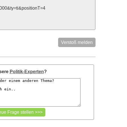
00&ty=ti&positionT=4
Verstoß melden
nsere
Politik-Experten
?