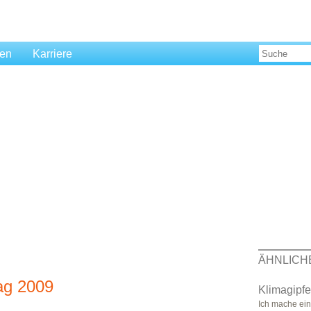
len
Karriere
ÄHNLICH
rag 2009
Klimagipf
Ich mache ein