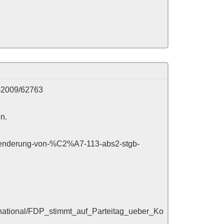
g-2009/62763
n.
ag-aenderung-von-%C2%A7-113-abs2-stgb-
ernational/FDP_stimmt_auf_Parteitag_ueber_Ko