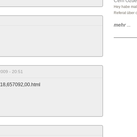
Cem Özdem
Hey habe mal 
Referat über 
mehr
...
2009 - 20:51
1518,657092,00.html