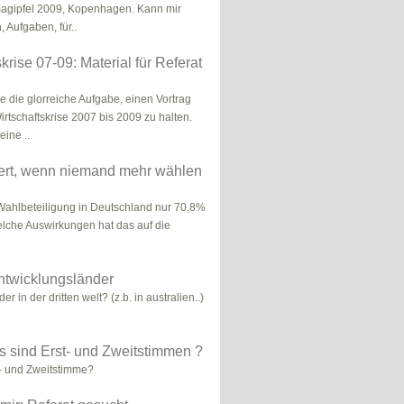
magipfel 2009, Kopenhagen. Kann mir
 Aufgaben, für..
krise 07-09: Material für Referat
e die glorreiche Aufgabe, einen Vortrag
tschaftskrise 2007 bis 2009 zu halten.
eine ..
ert, wenn niemand mehr wählen
Wahlbeteiligung in Deutschland nur 70,8%
elche Auswirkungen hat das auf die
Entwicklungsländer
er in der dritten welt? (z.b. in australien..)
as sind Erst- und Zweitstimmen ?
- und Zweitstimme?