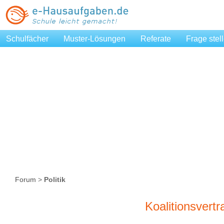
Schulfächer
Muster-Lösungen
Referate
Frage stel
Forum
>
Politik
Koalitionsvert