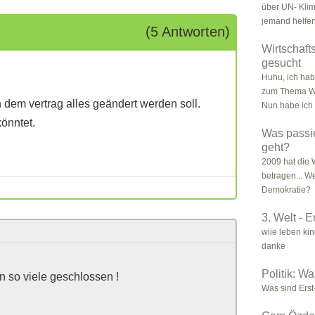
über UN- Kli
jemand helfen,
(5 Antworten)
Wirtschafts
gesucht
Huhu, ich hab
zum Thema Wir
 dem vertrag alles geändert werden soll.
Nun habe ich 
önntet.
Was passi
geht?
2009 hat die 
betragen... W
Demokratie?
3. Welt - 
wiie leben kind
danke
Politik: W
n so viele geschlossen !
Was sind Erst