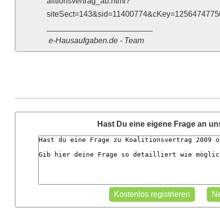
alitionsvertrag_ab.html?
siteSect=143&sid=11400774&cKey=12564747750
________________________
e-Hausaufgaben.de - Team
Hast Du eine eigene Frage an u