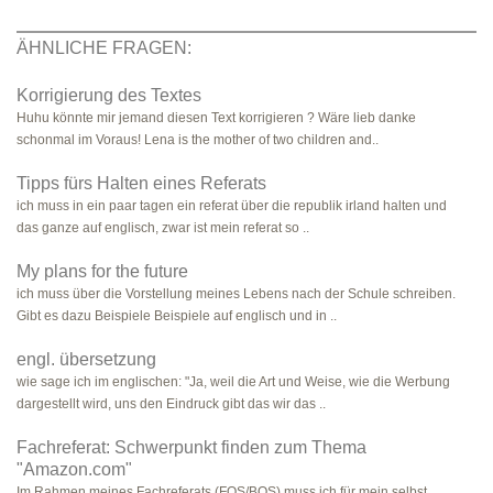
ÄHNLICHE FRAGEN:
Korrigierung des Textes
Huhu könnte mir jemand diesen Text korrigieren ? Wäre lieb danke
schonmal im Voraus! Lena is the mother of two children and..
Tipps fürs Halten eines Referats
ich muss in ein paar tagen ein referat über die republik irland halten und
das ganze auf englisch, zwar ist mein referat so ..
My plans for the future
ich muss über die Vorstellung meines Lebens nach der Schule schreiben.
Gibt es dazu Beispiele Beispiele auf englisch und in ..
engl. übersetzung
wie sage ich im englischen: "Ja, weil die Art und Weise, wie die Werbung
dargestellt wird, uns den Eindruck gibt das wir das ..
Fachreferat: Schwerpunkt finden zum Thema
"Amazon.com"
Im Rahmen meines Fachreferats (FOS/BOS) muss ich für mein selbst