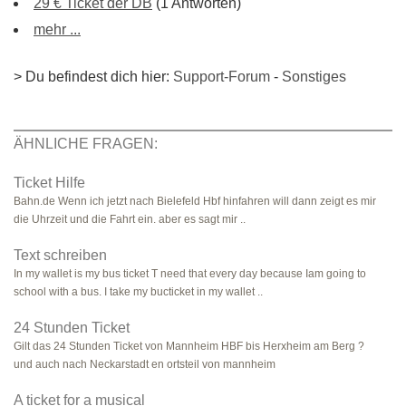
29 € Ticket der DB
(1 Antworten)
mehr ...
> Du befindest dich hier:
Support-Forum
-
Sonstiges
ÄHNLICHE FRAGEN:
Ticket Hilfe
Bahn.de Wenn ich jetzt nach Bielefeld Hbf hinfahren will dann zeigt es mir
die Uhrzeit und die Fahrt ein. aber es sagt mir ..
Text schreiben
In my wallet is my bus ticket T need that every day because Iam going to
school with a bus. I take my bucticket in my wallet ..
24 Stunden Ticket
Gilt das 24 Stunden Ticket von Mannheim HBF bis Herxheim am Berg ?
und auch nach Neckarstadt en ortsteil von mannheim
A ticket for a musical