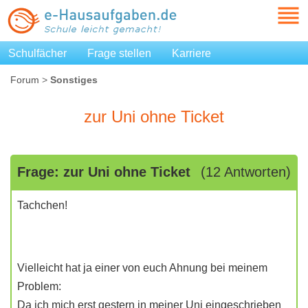
Schulfächer
Frage stellen
Karriere
Forum
>
Sonstiges
zur Uni ohne Ticket
Frage: zur Uni ohne Ticket
(12 Antworten)
Tachchen!
Vielleicht hat ja einer von euch Ahnung bei meinem
Problem:
Da ich mich erst gestern in meiner Uni eingeschrieben