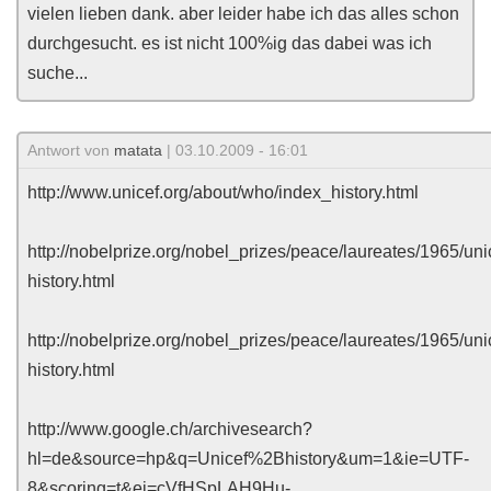
vielen lieben dank. aber leider habe ich das alles schon
durchgesucht. es ist nicht 100%ig das dabei was ich
suche...
Antwort von
matata
| 03.10.2009 - 16:01
http://www.unicef.org/about/who/index_history.html
http://nobelprize.org/nobel_prizes/peace/laureates/1965/uni
history.html
http://nobelprize.org/nobel_prizes/peace/laureates/1965/uni
history.html
http://www.google.ch/archivesearch?
hl=de&source=hp&q=Unicef%2Bhistory&um=1&ie=UTF-
8&scoring=t&ei=cVfHSpLAH9Hu-