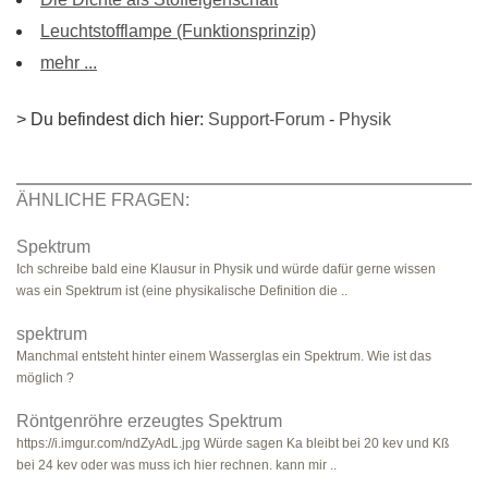
Leuchtstofflampe (Funktionsprinzip)
mehr ...
> Du befindest dich hier:
Support-Forum
-
Physik
ÄHNLICHE FRAGEN:
Spektrum
Ich schreibe bald eine Klausur in Physik und würde dafür gerne wissen
was ein Spektrum ist (eine physikalische Definition die ..
spektrum
Manchmal entsteht hinter einem Wasserglas ein Spektrum. Wie ist das
möglich ?
Röntgenröhre erzeugtes Spektrum
https://i.imgur.com/ndZyAdL.jpg Würde sagen Ka bleibt bei 20 kev und Kß
bei 24 kev oder was muss ich hier rechnen. kann mir ..