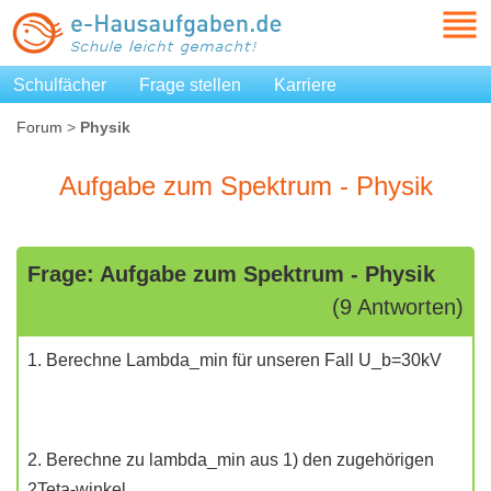
Schulfächer
Frage stellen
Karriere
Forum
>
Physik
Aufgabe zum Spektrum - Physik
Frage: Aufgabe zum Spektrum - Physik
(9 Antworten)
1. Berechne Lambda_min für unseren Fall U_b=30kV
2. Berechne zu lambda_min aus 1) den zugehörigen
2Teta-winkel