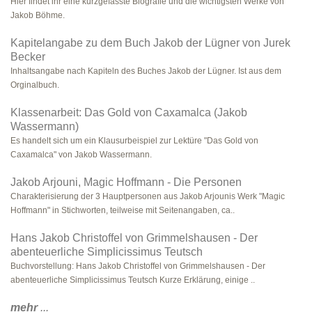
Hier findet ihr eine kurzgefasste Biografie und die wichtigsten Werke von
Jakob Böhme.
Kapitelangabe zu dem Buch Jakob der Lügner von Jurek
Becker
Inhaltsangabe nach Kapiteln des Buches Jakob der Lügner. Ist aus dem
Orginalbuch.
Klassenarbeit: Das Gold von Caxamalca (Jakob
Wassermann)
Es handelt sich um ein Klausurbeispiel zur Lektüre "Das Gold von
Caxamalca" von Jakob Wassermann.
Jakob Arjouni, Magic Hoffmann - Die Personen
Charakterisierung der 3 Hauptpersonen aus Jakob Arjounis Werk "Magic
Hoffmann" in Stichworten, teilweise mit Seitenangaben, ca..
Hans Jakob Christoffel von Grimmelshausen - Der
abenteuerliche Simplicissimus Teutsch
Buchvorstellung: Hans Jakob Christoffel von Grimmelshausen - Der
abenteuerliche Simplicissimus Teutsch Kurze Erklärung, einige ..
mehr
...