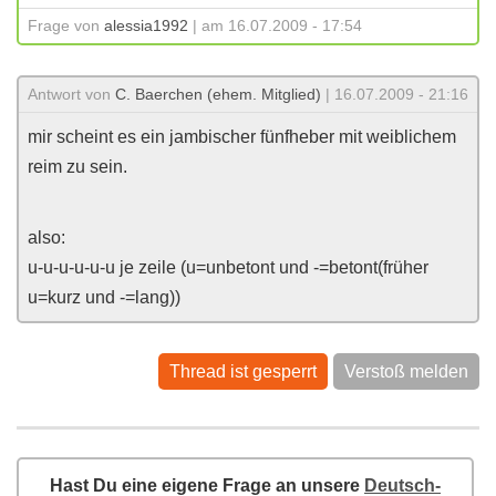
Frage von
alessia1992
| am 16.07.2009 - 17:54
Antwort von
C. Baerchen (ehem. Mitglied)
| 16.07.2009 - 21:16
mir scheint es ein jambischer fünfheber mit weiblichem
reim zu sein.
also:
u-u-u-u-u-u je zeile (u=unbetont und -=betont(früher
u=kurz und -=lang))
Thread ist gesperrt
Verstoß melden
Hast Du eine eigene Frage an unsere
Deutsch-