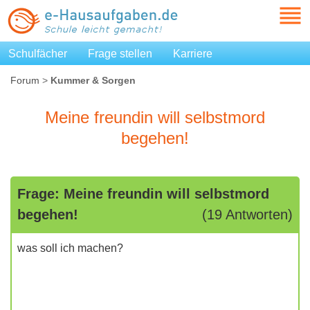
Schulfächer
Frage stellen
Karriere
Forum
>
Kummer & Sorgen
Meine freundin will selbstmord
begehen!
Frage: Meine freundin will selbstmord
begehen!
(19 Antworten)
was soll ich machen?