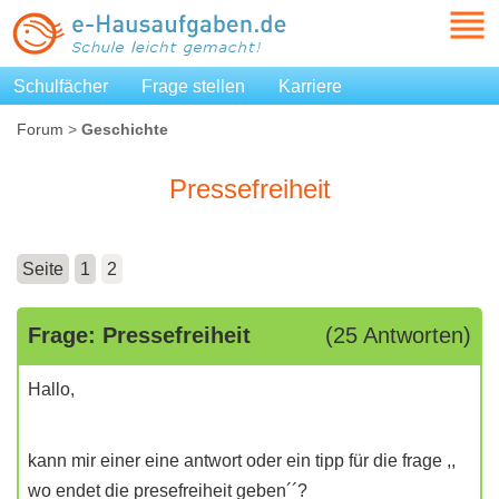
Schulfächer
Frage stellen
Karriere
Forum
>
Geschichte
Pressefreiheit
Seite
1
2
Frage: Pressefreiheit
(25 Antworten)
Hallo,
kann mir einer eine antwort oder ein tipp für die frage ,,
wo endet die presefreiheit geben´´?