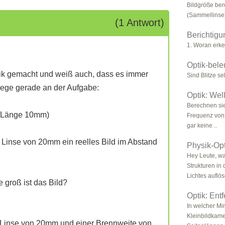
Bildgröße be
(Sammellinse)
(1 Antwort)
Berichtigu
1. Woran erk
Optik-bele
ptik gemacht und weiß auch, dass es immer
Sind Blitze s
lege gerade an der Aufgabe:
Optik: Wel
Berechnen sie
 (Länge 10mm)
Frequenz von 
gar keine ..
 Linse von 20mm ein reelles Bild im Abstand
Physik-Op
Hey Leute, w
Strukturen in
Lichtes auflös
 groß ist das Bild?
Optik: Ent
In welcher Mi
Kleinbildkame
r Linse von 20mm und einer Brennweite von