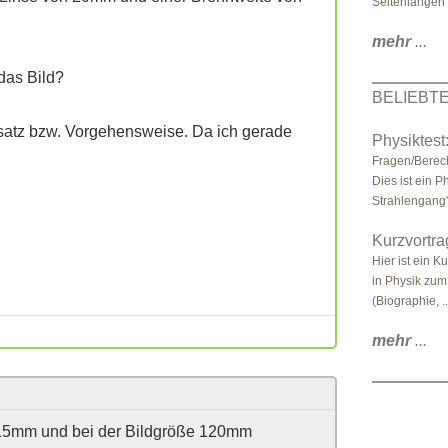
Seitenlängen 
mehr
...
das Bild?
BELIEBT
satz bzw. Vorgehensweise. Da ich gerade
Physiktest
Fragen/Berec
Dies ist ein P
Strahlengang" 
Kurzvortra
Hier ist ein K
in Physik zum
(Biographie, ..
mehr
...
a) 15mm und bei der Bildgröße 120mm