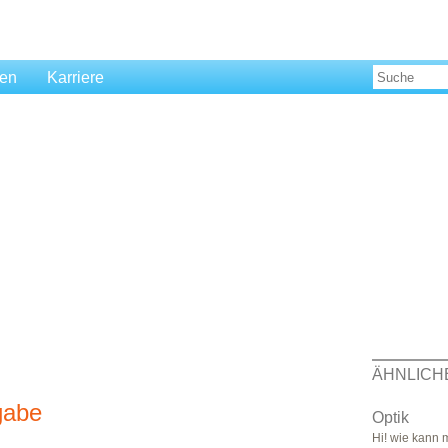
len
Karriere
ÄHNLICH
gabe
Optik
Hi! wie kann m