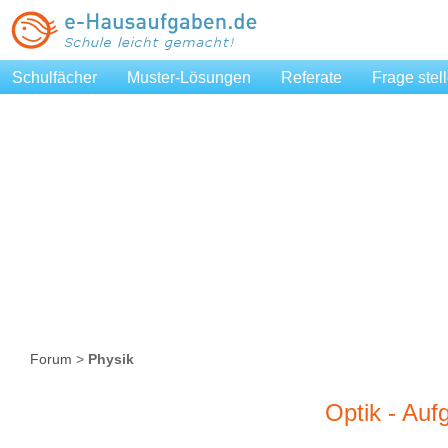
Schulfächer
Muster-Lösungen
Referate
Frage stel
Forum
>
Physik
Optik - Auf