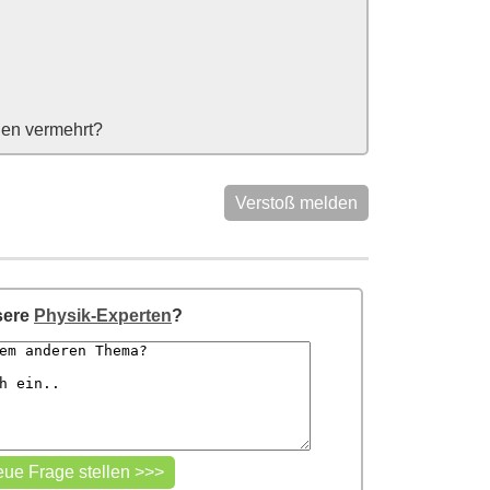
len vermehrt?
Verstoß melden
sere
Physik-Experten
?