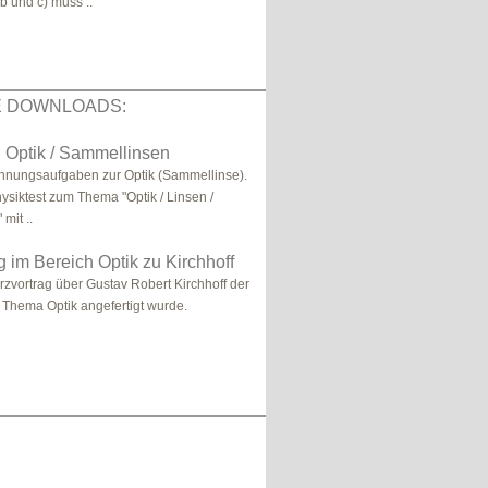
b und c) muss ..
E DOWNLOADS:
: Optik / Sammellinsen
hnungsaufgaben zur Optik (Sammellinse).
hysiktest zum Thema "Optik / Linsen /
mit ..
g im Bereich Optik zu Kirchhoff
urzvortrag über Gustav Robert Kirchhoff der
 Thema Optik angefertigt wurde.