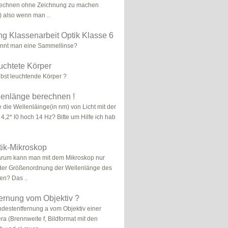
rechnen ohne Zeichnung zu machen
 also wenn man ..
ng Klassenarbeit Optik Klasse 6
ennt man eine Sammellinse?
uchtete Körper
elbst leuchtende Körper ?
lenlänge berechnen !
 die Wellenläinge(in nm) von Licht mit der
4,2* l0 hoch 14 Hz? Bitte um Hilfe ich hab
tik-Mikroskop
arum kann man mit dem Mikroskop nur
 der Größenordnung der Wellenlänge des
en? Das ..
fernung vom Objektiv ?
ndestentfernung a vom Objektiv einer
ra (Brennweite f, Bildformat mit den