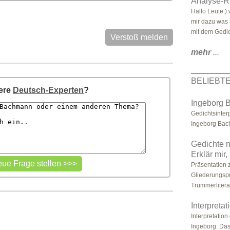
Analyse-R
Hallo Leute:)
mir dazu was 
mit dem Gedich
Verstoß melden
mehr
...
BELIEBT
sere
Deutsch-Experten
?
Ingeborg 
Gedichtsinter
Ingeborg Bac
Gedichte 
Erklär mir,
Präsentation
Gliederungspu
Trümmerliterat
Interpreta
Interpretatio
Ingeborg: Das