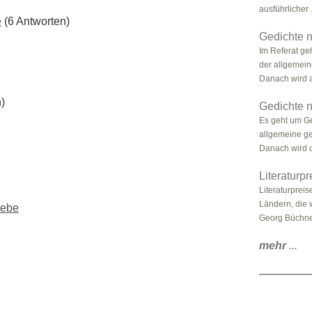
ausführlicher .
e
(6 Antworten)
Gedichte 
Im Referat ge
der allgemeine
Danach wird al
)
Gedichte 
Es geht um Ge
allgemeine ge
Danach wird d
Literaturpr
Literaturprei
Ländern, die 
iebe
Georg Büchner
mehr
...