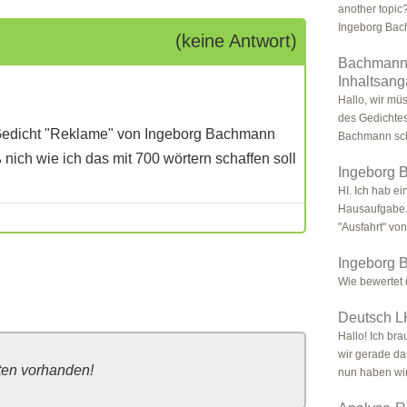
another topic?
Ingeborg Bac
(keine Antwort)
Bachmann,
Inhaltsan
Hallo, wir mü
des Gedichtes
 Gedicht "Reklame" von Ingeborg Bachmann
Bachmann schr
nich wie ich das mit 700 wörtern schaffen soll
Ingeborg 
HI. Ich hab e
Hausaufgabe.
"Ausfahrt" vo
Ingeborg
Wie bewertet 
Deutsch L
Hallo! Ich br
wir gerade da
ten vorhanden!
nun haben wir