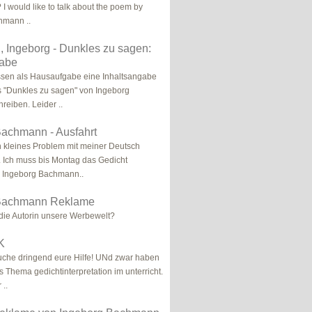
 I would like to talk about the poem by
hmann ..
 Ingeborg - Dunkles zu sagen:
gabe
ssen als Hausaufgabe eine Inhaltsangabe
 "Dunkles zu sagen" von Ingeborg
eiben. Leider ..
Bachmann - Ausfahrt
in kleines Problem mit meiner Deutsch
 Ich muss bis Montag das Gedicht
n Ingeborg Bachmann..
 Bachmann Reklame
die Autorin unsere Werbewelt?
K
auche dringend eure Hilfe! UNd zwar haben
s Thema gedichtinterpretation im unterricht.
 ..