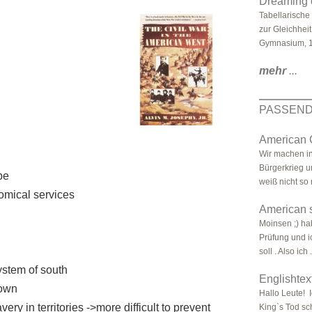
Dreaming o
Tabellarisch
zur Gleichhei
Gymnasium, 1
mehr
...
PASSEND
American C
Wir machen i
Bürgerkrieg u
pe
weiß nicht so r
omical services
American s
Moinsen ;) ha
Prüfung und i
soll . Also ich .
ystem of south
Englishtex
down
Hallo Leute! 
ry in territories ->more difficult to prevent
King`s Tod sc