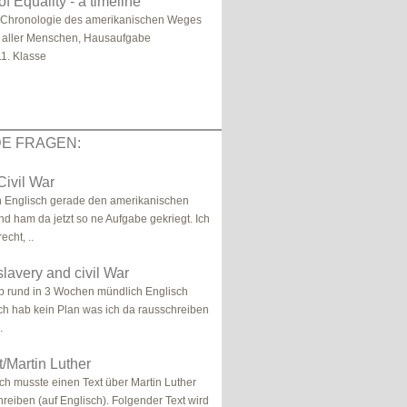
f Equality - a timeline
e Chronologie des amerikanischen Weges
t aller Menschen, Hausaufgabe
1. Klasse
E FRAGEN:
ivil War
n Englisch gerade den amerikanischen
nd ham da jetzt so ne Aufgabe gekriegt. Ich
echt, ..
lavery and civil War
b rund in 3 Wochen mündlich Englisch
ch hab kein Plan was ich da rausschreiben
.
t/Martin Luther
Ich musste einen Text über Martin Luther
hreiben (auf Englisch). Folgender Text wird