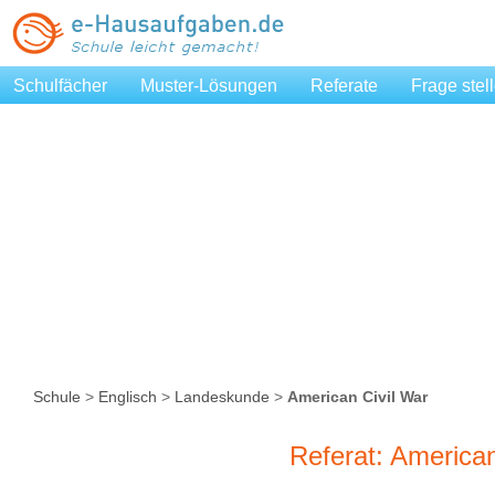
Schulfächer
Muster-Lösungen
Referate
Frage stel
Schule
>
Englisch
>
Landeskunde
>
American Civil War
Referat: American