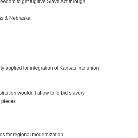
reedom to get fugitive Slave Act through
sas & Nebraska
 applied for integration of Kansas into union
tution wouldn’t allow to forbid slavery
o pieces
ies for regional modernization