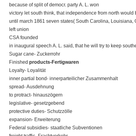
because of split of democr. party A. L. won
victory let south think, that independence from north would b
until march 1861 seven states( South Carolina, Louisiana, 
left union
CSA founded
in inaugural speech A. L. said, that he will try to keep south
Sugar cane- Zuckerrohr
Finished
products-Fertigwaren
Loyalty- Loyalität
inner partial bond- innerparteilicher Zusammenhalt
spread- Ausdehnung
to protract- hinauszögern
legislative- gesetzgebend
protective duties- Schutzzölle
expansion- Erweiterung
Federal subsidies- staatliche Subventionen
freight traffic- Frachtverkehr