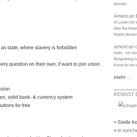
benotet ..
American 
Hi Leute! Ich
über the Amer
Rights Moveme
american c
as state, where slavery is forbidden
Hallo , ich m
Bürgerkrieg ha
very question on their own, if want to join union
Könnt ihr mir d
mehr
...
nsion
KENNST 
ation, solid bank- & currency system
utions for free
>
Stelle k
>
In welch