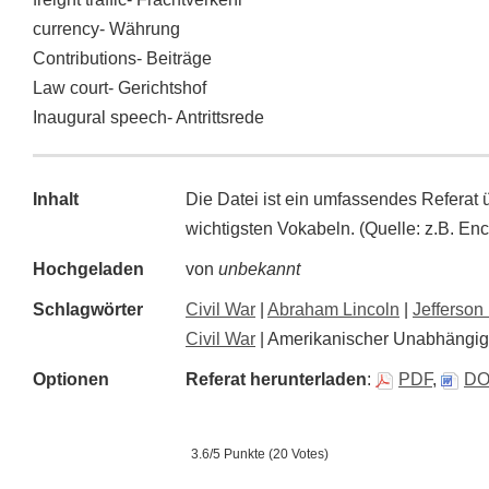
currency- Währung
Contributions- Beiträge
Law court- Gerichtshof
Inaugural speech- Antrittsrede
Inhalt
Die Datei ist ein umfassendes Referat ü
wichtigsten Vokabeln. (Quelle: z.B. Enc
Hochgeladen
von
unbekannt
Schlagwörter
Civil War
|
Abraham Lincoln
|
Jefferson
Civil War
| Amerikanischer Unabhängigk
Optionen
Referat herunterladen
:
PDF
,
D
3.6/5 Punkte (20 Votes)