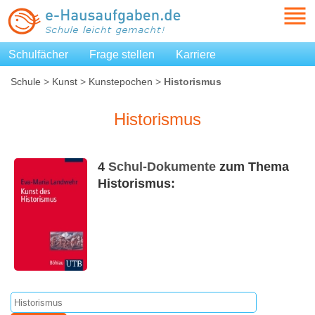
Schulfächer
Frage stellen
Karriere
Schule
>
Kunst
>
Kunstepochen
>
Historismus
Historismus
4
Schul-Dokumente
zum Thema
Historismus: