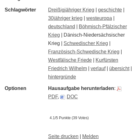
Schlagwörter
Dreißigjähriger Krieg
|
geschichte
|
30jähriger krieg
|
westeuropa
|
deutschland
|
Böhmisch-Pfälzischer
Krieg
| Dänisch-Niedersächsischer
Krieg |
Schwedischer Krieg
|
Französisch-Schwedische Krieg
|
Westfälische Friede
|
Kurfürsten
Friedrich Wilhelm
|
verlauf
|
übersicht
|
hintergründe
Optionen
Hausaufgabe herunterladen
:
PDF
,
DOC
4.1/5 Punkte (39 Votes)
Seite drucken
|
Melden