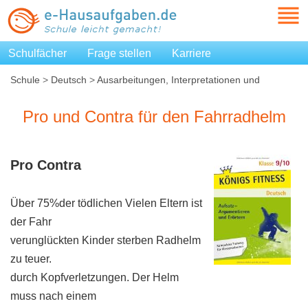
Schulfächer
Frage stellen
Karriere
Schule
>
Deutsch
>
Ausarbeitungen, Interpretationen und
Zusammenfassungen
>
Pro und Contra für den Fahrradhelm
Pro und Contra für den Fahrradhelm
Pro Contra
Über 75%der tödlichen Vielen Eltern ist
der Fahr
verunglückten Kinder sterben Radhelm
zu teuer.
durch Kopfverletzungen. Der Helm
muss nach einem