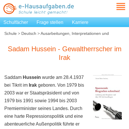
Schulfächer
Frage stellen
Karriere
Schule
>
Deutsch
>
Ausarbeitungen, Interpretationen und
Zusammenfassungen
>
Sadam Hussein - Gewaltherrscher im
Irak
Sadam Hussein - Gewaltherrscher im
Irak
Saddam
Hussein
wurde am 28.4.1937
bei Tikrit im
Irak
geboren. Von 1979 bis
2003 war er Staatspräsident und von
1979 bis 1991 sowie 1994 bis 2003
Premierminister seines Landes. Durch
eine harte Repressionspolitik und eine
abenteuerliche Außenpolitik führte er