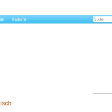
len
Karriere
tsch