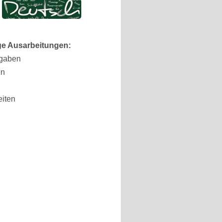
ige Ausarbeitungen:
gaben
en
eiten