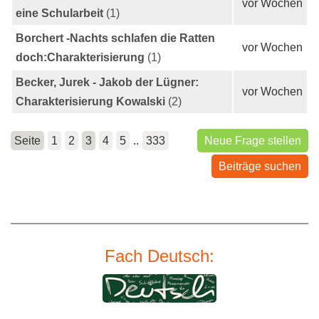
vor Wochen
eine Schularbeit
(1)
Borchert -Nachts schlafen die Ratten
vor Wochen
doch:Charakterisierung
(1)
Becker, Jurek - Jakob der Lügner:
vor Wochen
Charakterisierung Kowalski
(2)
Seite
1
2
3
4
5
..
333
Neue Frage stellen
Beiträge suchen
Fach Deutsch: