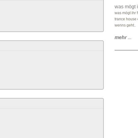
was mögt i
was mögt ihr 
trance house 
wenns geht..
mehr
...