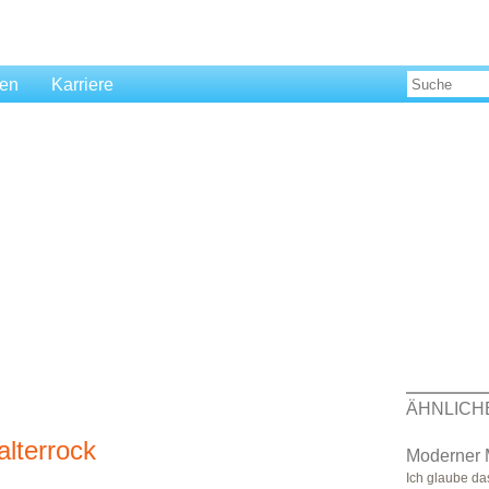
len
Karriere
ÄHNLICH
alterrock
Moderner 
Ich glaube d