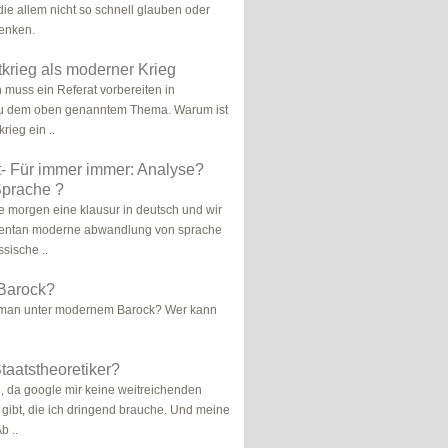
die allem nicht so schnell glauben oder
enken.
tkrieg als moderner Krieg
h muss ein Referat vorbereiten in
zu dem oben genanntem Thema. Warum ist
rieg ein ..
t- Für immer immer: Analyse?
prache ?
be morgen eine klausur in deutsch und wir
ntan moderne abwandlung von sprache
sische ..
Barock?
 man unter modernem Barock? Wer kann
aatstheoretiker?
h, da google mir keine weitreichenden
 gibt, die ich dringend brauche. Und meine
b ..