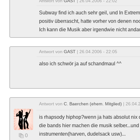
Antwort von
GAST
| 26.04.2006 - 22:02
Subway find ich auch sehr geil, und In Extre
positiv überrascht, hatte vorher von denen noc
Ich kann die Musik aber irgendwie nicht anda
Antwort von
GAST
| 26.04.2006 - 22:05
also ich schwör ja auf schandmaul ^^
Antwort von
C. Baerchen (ehem. Mitglied)
| 26.04.
is rhapsody hiphop?wenn ja hats absolut nix 
die bands hier machen die musik selber...und
instrumenten(harven, dudelsack usw)...
0