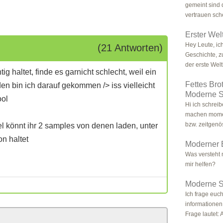
gemeint sind 
vertrauen sch
Erster Wel
Hey Leute, ic
(21 Antworten)
Geschichte, 
der erste Weltk
ig haltet, finde es garnicht schlecht, weil ein
Fettes Bro
 den bin ich darauf gekommen
/> iss vielleicht
Moderne S
ool
Hi ich schrei
machen mome
bzw. zeitgenös
l könnt ihr 2 samples von denen laden, unter
on haltet
Moderner 
Was versteht
mir helfen?
Moderne St
Ich frage euc
informationen
Frage lautet: A