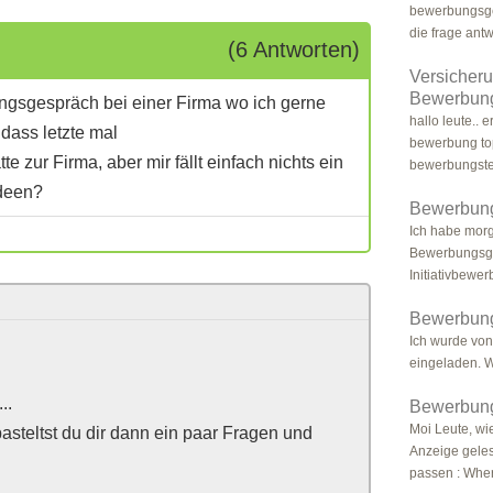
bewerbungsges
die frage antw
(6 Antworten)
Versicher
Bewerbung
ungsgespräch bei einer Firma wo ich gerne
hallo leute.. 
dass letzte mal
bewerbung to
te zur Firma, aber mir fällt einfach nichts ein
bewerbungstes
Ideen?
Bewerbun
Ich habe morg
Bewerbungsge
Initiativbewe
Bewerbun
Ich wurde vo
eingeladen. W
..
Bewerbun
Moi Leute, wi
asteltst du dir dann ein paar Fragen und
Anzeige gele
passen : Wher