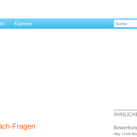
len
Karriere
ÄHNLICH
äch-Fragen
Bewerbun
Hey =) ein fr