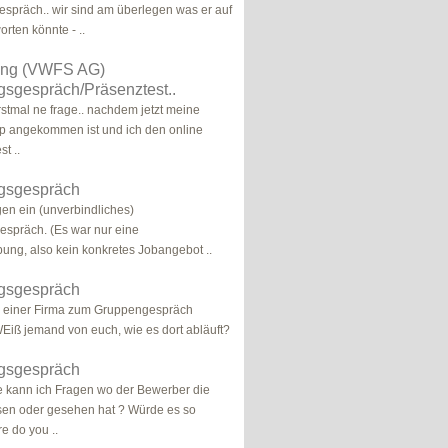
präch.. wir sind am überlegen was er auf
orten könnte - ..
ung (VWFS AG)
sgespräch/Präsenztest..
erstmal ne frage.. nachdem jetzt meine
p angekommen ist und ich den online
t ..
gsgespräch
en ein (unverbindliches)
spräch. (Es war nur eine
rbung, also kein konkretes Jobangebot ..
gsgespräch
n einer Firma zum Gruppengespräch
Eiß jemand von euch, wie es dort abläuft?
gsgespräch
e kann ich Fragen wo der Bewerber die
sen oder gesehen hat ? Würde es so
e do you ..