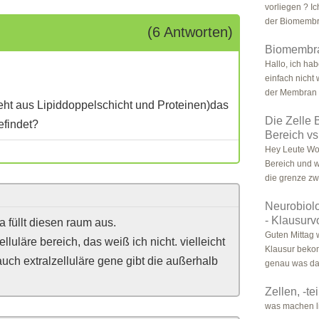
vorliegen ? I
der Biomembra
(6 Antworten)
Biomembr
Hallo, ich ha
einfach nicht
der Membran 
eht aus Lipiddoppelschicht und Proteinen)das
Die Zelle 
efindet?
Bereich v
Hey Leute Wor
Bereich und 
die grenze zw
Neurobiol
- Klausurv
a füllt diesen raum aus.
Guten Mittag 
elluläre bereich, das weiß ich nicht. vielleicht
Klausur bekom
auch extralzelluläre gene gibt die außerhalb
genau was dass
Zellen, -t
was machen l