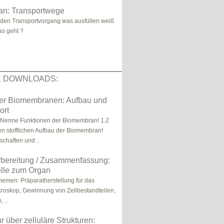
n: Transportwege
jeden Transportvorgang was ausfüllen weiß
as geht ?
E DOWNLOADS:
ber Biomembranen: Aufbau und
ort
 Nenne Funktionen der Biomembran! 1.2
n stofflichen Aufbau der Biomembran!
chaften und ..
rbereitung / Zusammenfassung:
elle zum Organ
emen: Präparatherstellung für das
roskop, Gewinnung von Zellbestandteilen,
 ..
r über zelluläre Strukturen: