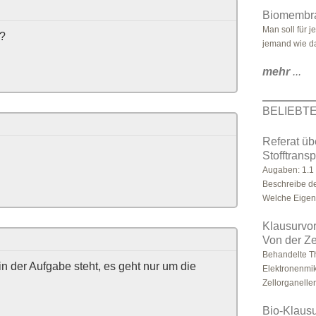
Biomembra
Man soll für 
h?
jemand wie d
mehr
...
BELIEBT
Referat ü
Stofftransp
Augaben: 1.1
Beschreibe de
Welche Eigens
Klausurvo
Von der Z
Behandelte Th
in der Aufgabe steht, es geht nur um die
Elektronenmik
Zellorganellen,
Bio-Klausu