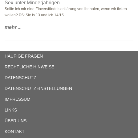
Sex unter Minderjährigen
Sollte ich mir eine Einverständniserklärung von ihr holen, wenn wir ficken
wollen? PS: Sie is 13 und ich 14/15
mehr
...
HÄUFIGE FRAGEN
RECHTLICHE HINWEISE
DATENSCHUTZ
DATENSCHUTZEINSTELLUNGEN
IMPRESSUM
LINKS
ÜBER UNS
KONTAKT