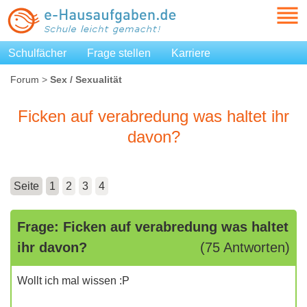
Schulfächer
Frage stellen
Karriere
Forum
>
Sex / Sexualität
Ficken auf verabredung was haltet ihr
davon?
Seite
1
2
3
4
Frage: Ficken auf verabredung was haltet
ihr davon?
(75 Antworten)
Wollt ich mal wissen :P