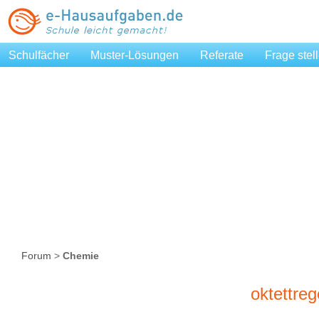
Schulfächer
Muster-Lösungen
Referate
Frage stel
Forum
>
Chemie
oktettreg