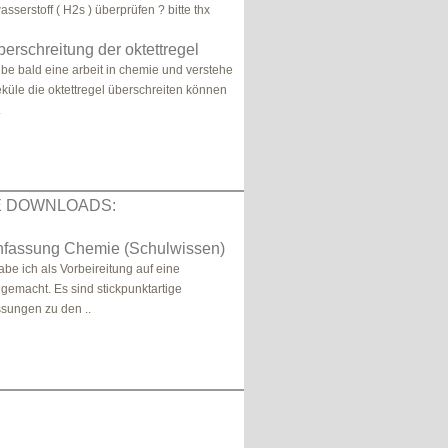
sserstoff ( H2s ) überprüfen ? bitte thx
erschreitung der oktettregel
ibe bald eine arbeit in chemie und verstehe
eküle die oktettregel überschreiten können
.
E DOWNLOADS:
assung Chemie (Schulwissen)
abe ich als Vorbeireitung auf eine
gemacht. Es sind stickpunktartige
ungen zu den ..