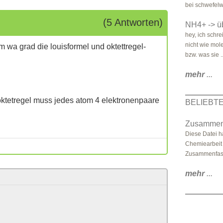
bei schwefelwa
(5 Antworten)
NH4+ -> üb
hey, ich schre
nicht wie mol
m wa grad die louisformel und oktettregel-
bzw. was sie .
mehr
...
 oktetregel muss jedes atom 4 elektronenpaare
BELIEBT
Zusammenf
Diese Datei h
Chemiearbeit 
Zusammenfass
mehr
...