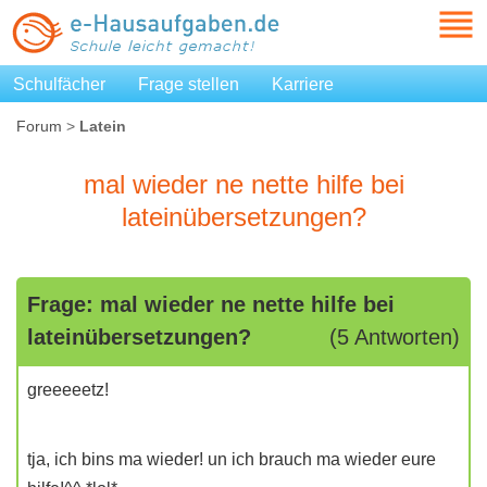
Schulfächer
Frage stellen
Karriere
Forum
>
Latein
mal wieder ne nette hilfe bei
lateinübersetzungen?
Frage: mal wieder ne nette hilfe bei
lateinübersetzungen?
(5 Antworten)
greeeeetz!
tja, ich bins ma wieder! un ich brauch ma wieder eure