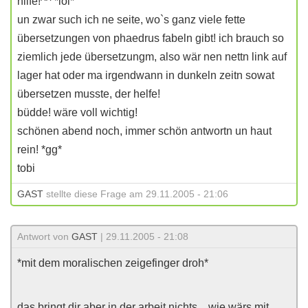
hilfe!^^ *lol*
un zwar such ich ne seite, wo`s ganz viele fette
übersetzungen von phaedrus fabeln gibt! ich brauch so
ziemlich jede übersetzungm, also wär nen nettn link auf
lager hat oder ma irgendwann in dunkeln zeitn sowat
übersetzen musste, der helfe!
büdde! wäre voll wichtig!
schönen abend noch, immer schön antwortn un haut
rein! *gg*
tobi
GAST
stellte diese Frage am 29.11.2005 - 21:06
Antwort von
GAST
| 29.11.2005 - 21:08
*mit dem moralischen zeigefinger droh*
das bringt dir aber in der arbeit nichts... wie wärs mit