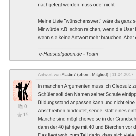
nachgelegt werden muss oder nicht.
Meine Liste "wünschenswert" wäre da ganz s
Mir würde z.B. schon reichen, wenn die User 
wenn sie keine Antwort mehr brauchen. Aber da
________________________
e-Hausaufgaben.de - Team
Antwort von
Aladin7 (ehem. Mitglied)
| 11.04.2017 
In manchen Argumenten muss ich Cleosulz zus
Schüler soll den Namen seiner Schule eintip
Bildungsstand anpassen kann und nicht eine A
0
Abschreiben hindeutet, sende, statt eines ein
15
Manche sind möglicherweise in der Grundschul
dann der 40 jährige mit 40 und Bierchen vor d
Das liegt wohl zum Teil darin, dass sich viel