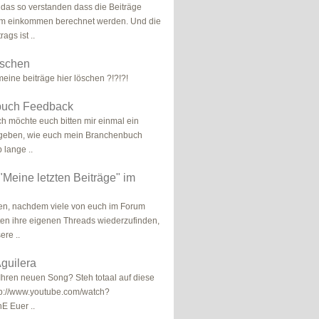
 das so verstanden dass die Beiträge
om einkommen berechnet werden. Und die
ags ist ..
öschen
meine beiträge hier löschen ?!?!?!
buch Feedback
ch möchte euch bitten mir einmal ein
geben, wie euch mein Branchenbuch
b lange ..
eine letzten Beiträge" im
ben, nachdem viele von euch im Forum
en ihre eigenen Threads wiederzufinden,
ere ..
Aguilera
 Ihren neuen Song? Steh totaal auf diese
http://www.youtube.com/watch?
E Euer ..