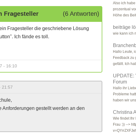
Also ich habe
prozentual v
 Fragesteller
(6 Antworten)
Höhe des Beitr
beiträge l
ein Fragesteller die geschriebene Lösung
wie kann ich 
ton". Ich fände es toll.
Branchen
Hallo Leute, i
Feedback zu 
gefällt. Ich ha
7 - 16:10
UPDATE: "M
Forum
- 21:57
Hallo ihr Lie
Probleme hatt
hule,
haben wir uns
e Anforderungen gestellt werden an den
Christina 
Wie findet Ihr
Frau :)) --> 
v=QYrrZXFJxh