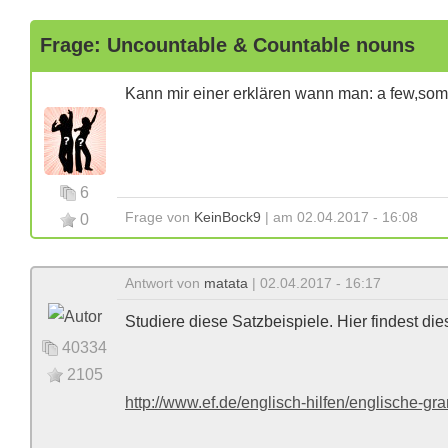
Frage: Uncountable & Countable nouns
Kann mir einer erklären wann man: a few,some,
6
Frage von
KeinBock9
| am 02.04.2017 - 16:08
0
Antwort von
matata
| 02.04.2017 - 16:17
Studiere diese Satzbeispiele. Hier findest di
40334
2105
http://www.ef.de/englisch-hilfen/englische-