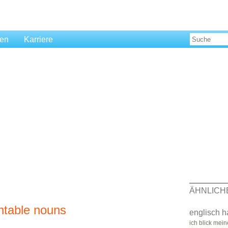
len
Karriere
ÄHNLICH
ntable nouns
englisch h
ich blick mein