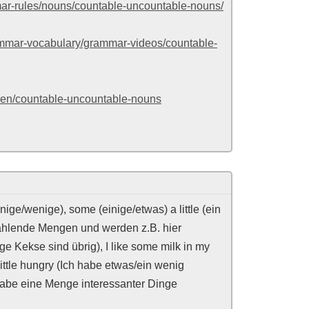
mar-rules/nouns/countable-uncountable-nouns/
grammar-vocabulary/grammar-videos/countable-
omen/countable-uncountable-nouns
nige/wenige), some (einige/etwas) a little (ein
zählende Mengen und werden z.B. hier
ige Kekse sind übrig), I like some milk in my
little hungry (Ich habe etwas/ein wenig
h habe eine Menge interessanter Dinge