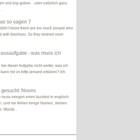
en und bsp geben ...oder natürlich ganz
..
das so sagen ?
didn’t know there are too much people who
ed with theirlives. So they wished more
.
Hausaufgabe - was muss ich
bei dieser Aufgabe nicht weiter, was ich
 kann mir es bitte jemand erklären? Ich
gesucht: Nouns
h muss morgen einen kurztest in englisch
, und mir fehlen einige Nomen, Verben
. Würde ..