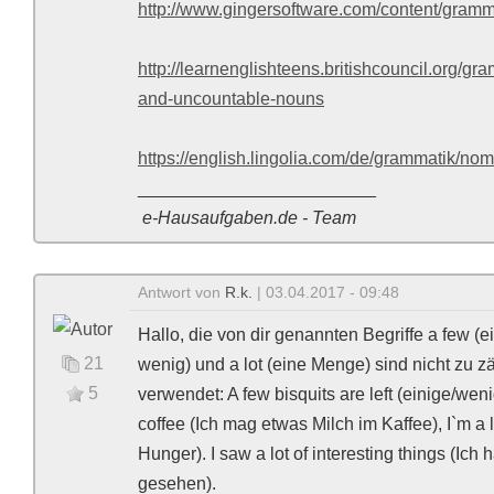
http://www.gingersoftware.com/content/gram
http://learnenglishteens.britishcouncil.org/
and-uncountable-nouns
https://english.lingolia.com/de/grammatik/n
________________________
e-Hausaufgaben.de - Team
Antwort von
R.k.
| 03.04.2017 - 09:48
Hallo, die von dir genannten Begriffe a few (ei
21
wenig) und a lot (eine Menge) sind nicht zu 
5
verwendet: A few bisquits are left (einige/wen
coffee (Ich mag etwas Milch im Kaffee), I`m a 
Hunger). I saw a lot of interesting things (Ic
gesehen).