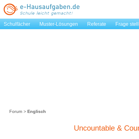
Schulfächer
Muster-Lösungen
Referate
Frage stel
Forum
>
Englisch
Uncountable & Cou