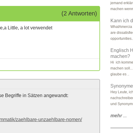
jemand erklär
machen wenn 
(2 Antworten)
Kann ich 
WhatAmercia 
a Little, a lot verwendet
are dissatisfi
opportunities.
Englisch 
machen?
Hi ich komme 
machen soll...
glaube es ..
Synonyme 
Hey Leute, ic
ese Begriffe in Sätzen angewandt:
nachschreiben
und Synonyms
mehr
...
grammatik/zaehlbare-unzaehlbare-nomen/