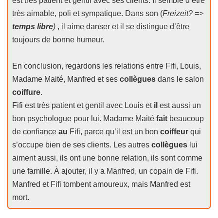
est très patient et gentil avec ses clients. Il semble d’être
très aimable, poli et sympatique. Dans son (
Freizeit? =>
temps libre
)
, il aime danser et il se distingue d’être
toujours de bonne humeur.
En conclusion, regardons les relations entre Fifi, Louis,
Madame Maité, Manfred et ses
collègues
dans le salon
coiffure
.
Fifi est très patient et gentil avec Louis et
il
est aussi un
bon psychologue pour lui. Madame Maité
fait
beaucoup
de confiance
au
Fifi, parce qu’il est un bon
coiffeur
qui
s’occupe bien de ses clients. Les autres
collègues
lui
aiment aussi, ils ont une bonne relation, ils sont comme
une famille. À ajouter, il y a Manfred, un copain de Fifi.
Manfred et Fifi tombent amoureux, mais Manfred est
mort.