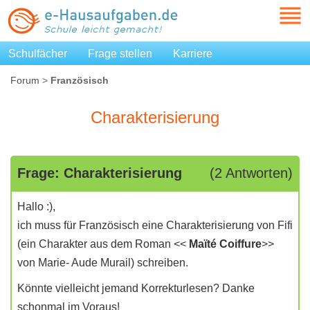
Schulfächer
Frage stellen
Karriere
Forum
>
Französisch
Charakterisierung
Frage: Charakterisierung
(2 Antworten)
Hallo :),
ich muss für Französisch eine Charakterisierung von Fifi
(ein Charakter aus dem Roman <<
Maïté Coiffure
>>
von Marie- Aude Murail) schreiben.
Könnte vielleicht jemand Korrekturlesen? Danke
schonmal im Voraus!